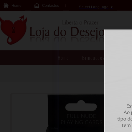
Home
Contactos
Select Language
▼
Home
Brinquedos Sexuais