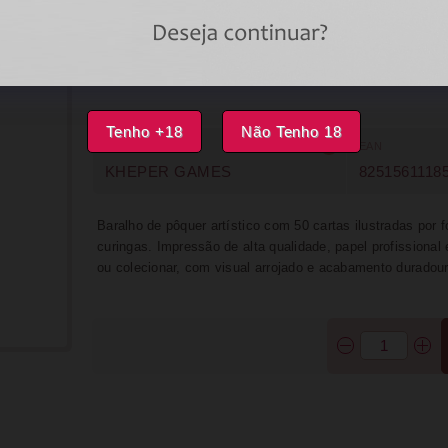
IMPRIMIR
F
DISPONÍVEL
Tenho +18
Não Tenho 18
MARCA
EAN
KHEPER GAMES
8251561118
Baralho de pôquer artístico com 50 cartas ilustradas por 
curingas. Impressão de alta qualidade, papel profissional e
ou colecionar, com visual arrojado e acabamento duradour