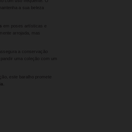
o com uso frequente. O
mantenha a sua beleza
s
em poses artísticas e
lmente arrojada, mas
ssegura a conservação
xpandir uma coleção com um
ção, este baralho promete
ia
.