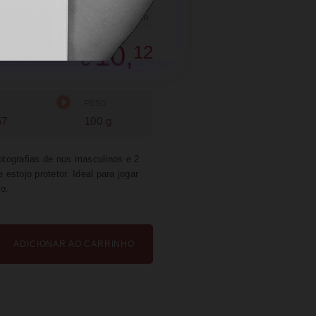
AVORITOS
PARTILHAR
SUGERIR
10,
12
€
PESO
57
100 g
fotografias de nus masculinos e 2
 estojo protetor. Ideal para jogar
o.
ADICIONAR AO CARRINHO