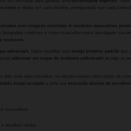
alho foi concebido para garantir uma
durabilidade superior
, mesm
de cores
e nitidez em cada detalhe, assegurando que cada carta 
lustradas com imagens coloridas
de
modelos masculinos joven
As fotografias celebram o corpo masculino numa abordagem visua
 e exclusivo
.
gas adicionais
, todos reunidos num
estojo protetor padrão
que a
deseja
adicionar um toque de erotismo sofisticado
ao jogo ou e
 a dois mais descontraídos, ou simplesmente como objeto de cole
teúdo visual arrojado
e pela sua
execução técnica de excelênc
nus masculinos
 e detalhes nítidos