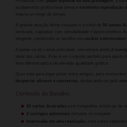
Produzido com
papel especial de alta gramagem
, o bar
acabamento profissional oferece
excelente reprodução 
intacta ao longo do tempo.
A grande atração deste conjunto é a série de
50 cartas i
sensuais, captadas com sensibilidade e apuro estético. 
elegante, conferindo ao baralho um
caráter colecionável
A juntar-se às cartas principais, encontrará ainda
2 curin
ideal das cartas. Este é um conjunto perfeito para quem 
item diferenciado e de elevada qualidade gráfica.
Quer seja para jogar poker entre amigos, para momentos
despertar olhares e conversas
, destacando-se pelo
con
Conteúdo do Baralho:
50 cartas ilustradas
com fotografias artísticas de 
2 curingas adicionais
inclusos no conjunto
Impressão em alta resolução
, com cores vibrantes