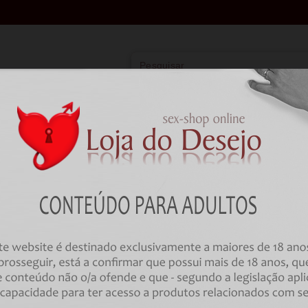
Vibradores
Lingerie
Farmácia
BDSM
HOME
Brincadeiras
Jogos em Português
KHEPER GAMES - FULL NUDE ME
Código:
00034352