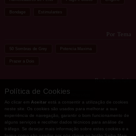
Bondage
Estimulantes
Por Tema
50 Sombras de Grey
Potencia Maxima
Prazer a Dois
Redes Sociais
Política de Cookies
Facebook
Instagram
WhatsApp
Ao clicar em
Aceitar
está a consentir a utilização de cookies
neste site. Os cookies são usados para melhorar a sua
experiência de navegação, garantir o bom funcionamento de
Métodos de Pagamento
alguns serviços e recolher dados técnicos para análise de
tráfego. Se desejar mais informação sobre estes cookies e a
forma como são usados por nós clique no botão Saiba Mais.