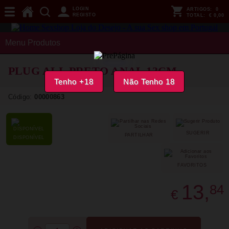
LOGIN
ARTIGOS:
0
REGISTO
TOTAL:
€ 0,00
Menu Produtos
PLUG ALL PRETO ANAL 13CM
Tenho +18
Não Tenho 18
Código:
00000863
SUGERIR
PARTILHAR
DISPONÍVEL
FAVORITOS
13,
84
€