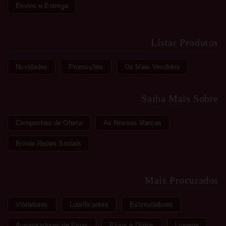
Envios e Entrega
Listar Produtos
Novidades
Promoções
Os Mais Vendidos
Saiba Mais Sobre
Campanhas de Oferta
As Nossas Marcas
Brinde Redes Sociais
Mais Procurados
Vibradores
Lubrificantes
Estimuladores
Aumentadores de Pénis
Plugs e Dildos
Lingerie