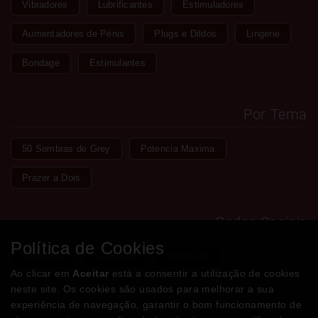
Vibradores
Lubrificantes
Estimuladores
Aumentadores de Pénis
Plugs e Dildos
Lingerie
Bondage
Estimulantes
Por Tema
50 Sombras de Grey
Potencia Maxima
Prazer a Dois
Redes Sociais
Política de Cookies
Facebook
Instagram
WhatsApp
Ao clicar em
Aceitar
está a consentir a utilização de cookies
neste site. Os cookies são usados para melhorar a sua
experiência de navegação, garantir o bom funcionamento de
Métodos de Pagamento