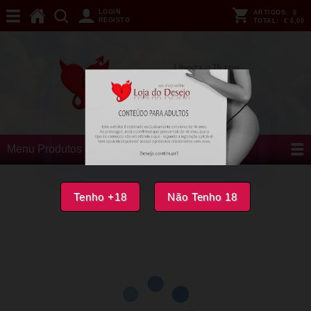
LOGIN
ARTIGOS:
0
REGISTO
TOTAL:
€ 0,00
Menu Produtos
Tenho +18
Não Tenho 18