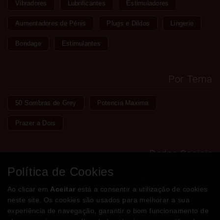
Vibradores
Lubrificantes
Estimuladores
Aumentadores de Pénis
Plugs e Dildos
Lingerie
Bondage
Estimulantes
Por Tema
50 Sombras de Grey
Potencia Maxima
Prazer a Dois
Redes Sociais
Política de Cookies
Facebook
Instagram
WhatsApp
Ao clicar em
Aceitar
está a consentir a utilização de cookies
neste site. Os cookies são usados para melhorar a sua
experiência de navegação, garantir o bom funcionamento de
Métodos de Pagamento