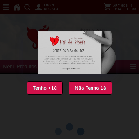
LOGIN
ARTIGOS:
0
REGISTO
TOTAL:
€ 0,00
Menu Produtos
Tenho +18
Não Tenho 18