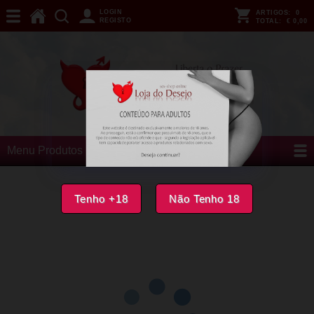
LOGIN
ARTIGOS:
0
REGISTO
TOTAL:
€ 0,00
Menu Produtos
Tenho +18
Não Tenho 18