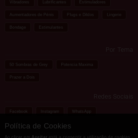
Vibradores
Lubrificantes
Estimuladores
Aumentadores de Pénis
Plugs e Dildos
Lingerie
Bondage
Estimulantes
Por Tema
50 Sombras de Grey
Potencia Maxima
Prazer a Dois
Redes Sociais
Facebook
Instagram
WhatsApp
Política de Cookies
Métodos de Pagamento
Ao clicar em
Aceitar
está a consentir a utilização de cookies