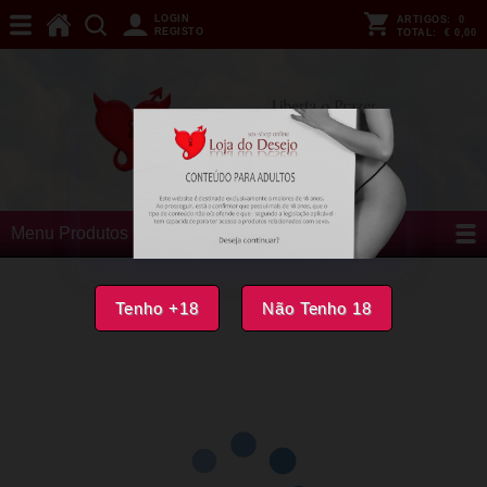
LOGIN
ARTIGOS:
0
REGISTO
TOTAL:
€ 0,00
Menu Produtos
Tenho +18
Não Tenho 18