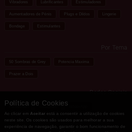
Vibradores
Lubrificantes
Estimuladores
Aumentadores de Pénis
Plugs e Dildos
Lingerie
Bondage
Estimulantes
Por Tema
50 Sombras de Grey
Potencia Maxima
Prazer a Dois
Redes Sociais
Política de Cookies
Facebook
Instagram
WhatsApp
Ao clicar em
Aceitar
está a consentir a utilização de cookies
neste site. Os cookies são usados para melhorar a sua
experiência de navegação, garantir o bom funcionamento de
Métodos de Pagamento