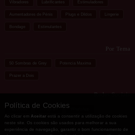
Vibradores
Lubrificantes
Estimuladores
Aumentadores de Pénis
Plugs e Dildos
Lingerie
Bondage
Estimulantes
Por Tema
50 Sombras de Grey
Potencia Maxima
Prazer a Dois
Redes Sociais
Política de Cookies
Facebook
Instagram
WhatsApp
Ao clicar em
Aceitar
está a consentir a utilização de cookies
neste site. Os cookies são usados para melhorar a sua
experiência de navegação, garantir o bom funcionamento de
Métodos de Pagamento