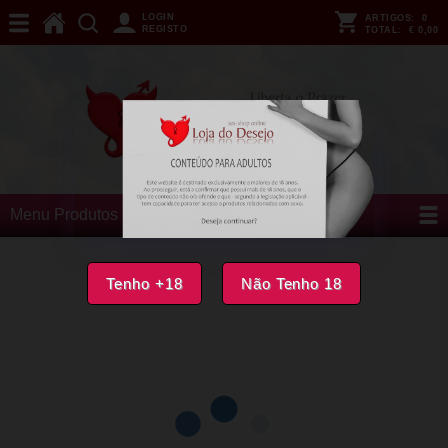
LOGIN
ARTIGOS:
0
REGISTO
TOTAL:
€ 0,00
Menu Produtos
Tenho +18
Não Tenho 18