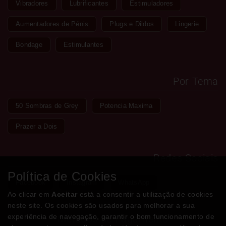
Vibradores
Lubrificantes
Estimuladores
Aumentadores de Pénis
Plugs e Dildos
Lingerie
Bondage
Estimulantes
Por Tema
50 Sombras de Grey
Potencia Maxima
Prazer a Dois
Redes Sociais
Política de Cookies
Facebook
Instagram
WhatsApp
Ao clicar em
Aceitar
está a consentir a utilização de cookies
neste site. Os cookies são usados para melhorar a sua
experiência de navegação, garantir o bom funcionamento de
Métodos de Pagamento