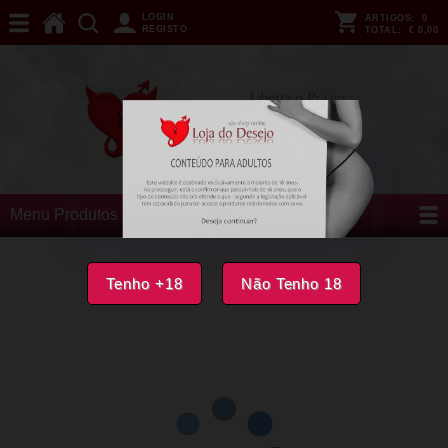
LOGIN
ARTIGOS:
0
REGISTO
TOTAL:
€ 0,00
Menu Produtos
Tenho +18
Não Tenho 18