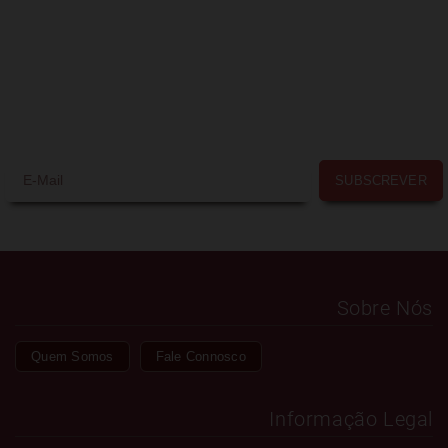
lhe oferecer!
Temos promoções e ofertas
exclusivas
para os nossos subscritores.
SUBSCREVER
Sobre Nós
Quem Somos
Fale Connosco
Informação Legal