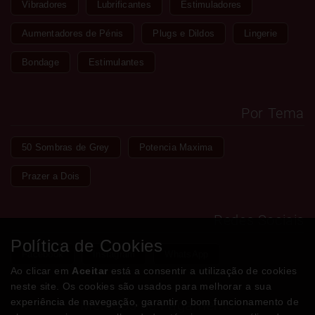
Vibradores
Lubrificantes
Estimuladores
Aumentadores de Pénis
Plugs e Dildos
Lingerie
Bondage
Estimulantes
Por Tema
50 Sombras de Grey
Potencia Maxima
Prazer a Dois
Redes Sociais
Política de Cookies
Facebook
Instagram
WhatsApp
Ao clicar em
Aceitar
está a consentir a utilização de cookies
neste site. Os cookies são usados para melhorar a sua
experiência de navegação, garantir o bom funcionamento de
Métodos de Pagamento