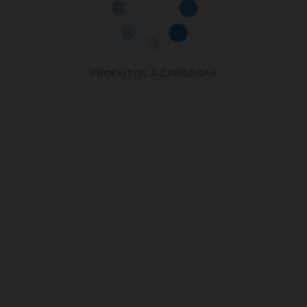
PRODUTOS A CARREGAR
Receba a nossa
Newsletter
Receba por email todas as novidades e
promoções na nossa loja e aproveite
todas as oportunidades que temos para