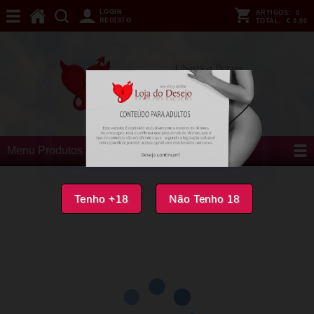
LOGIN
ARTIGOS:
0
REGISTO
TOTAL:
€ 0,00
Menu Produtos
Tenho +18
Não Tenho 18