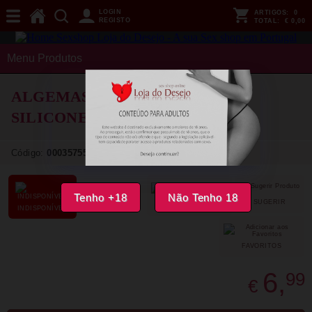
LOGIN
ARTIGOS:
0
REGISTO
TOTAL:
€ 0,00
Menu Produtos
ALGEMAS DIABLO PICANTE -
SILICONE FÚCSIA
Código:
00035755
Tenho +18
Não Tenho 18
SUGERIR
PARTILHAR
INDISPONÍVEL
FAVORITOS
6,
99
€