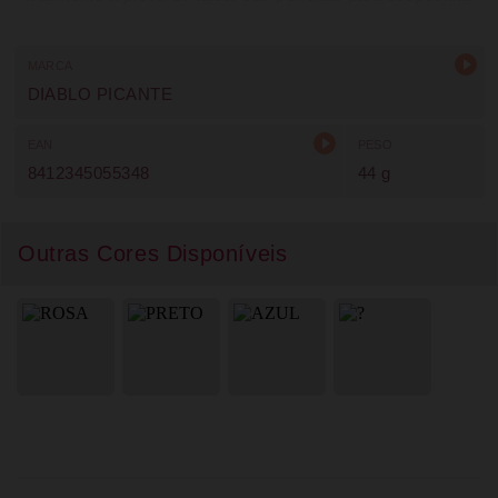
de solteira, festas temáticas ou casais que procuram
explorar novas experiências com humor e sensualidade.
MARCA
DIABLO PICANTE
EAN
PESO
8412345055348
44 g
Outras Cores Disponíveis