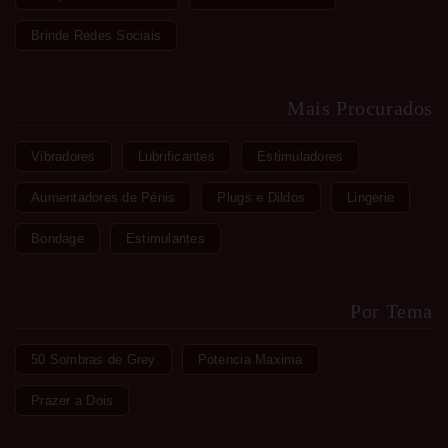
Brinde Redes Sociais
Mais Procurados
Vibradores
Lubrificantes
Estimuladores
Aumentadores de Pénis
Plugs e Dildos
Lingerie
Bondage
Estimulantes
Por Tema
50 Sombras de Grey
Potencia Maxima
Prazer a Dois