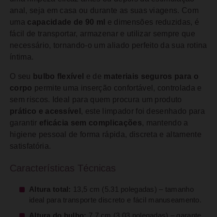
anal, seja em casa ou durante as suas viagens. Com
uma
capacidade de 90 ml
e dimensões reduzidas, é
fácil de transportar, armazenar e utilizar sempre que
necessário, tornando-o um aliado perfeito da sua rotina
íntima.
O seu
bulbo flexível
e de
materiais seguros para o
corpo
permite uma inserção confortável, controlada e
sem riscos. Ideal para quem procura um produto
prático e acessível
, este limpador foi desenhado para
garantir
eficácia sem complicações
, mantendo a
higiene pessoal de forma rápida, discreta e altamente
satisfatória.
Características Técnicas
Altura total:
13,5 cm (5.31 polegadas) – tamanho
ideal para transporte discreto e fácil manuseamento.
Altura do bulbo:
7,7 cm (3.03 polegadas) – garante