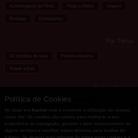
Aumentadores de Pénis
Plugs e Dildos
Lingerie
Bondage
Estimulantes
Por Tema
50 Sombras de Grey
Potencia Maxima
Prazer a Dois
Redes Sociais
Política de Cookies
Facebook
Instagram
WhatsApp
Ao clicar em
Aceitar
está a consentir a utilização de cookies
neste site. Os cookies são usados para melhorar a sua
experiência de navegação, garantir o bom funcionamento de
Métodos de Pagamento
alguns serviços e recolher dados técnicos para análise de
tráfego. Se desejar mais informação sobre estes cookies e a