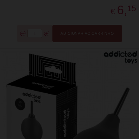
6,
15
€
ADICIONAR AO CARRINHO