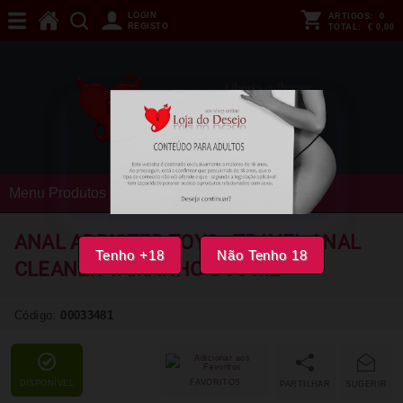
LOGIN
ARTIGOS:
0
REGISTO
TOTAL:
€ 0,00
Menu Produtos
ANAL ADDICTED TOYS - TRAVEL ANAL
Tenho +18
Não Tenho 18
CLEANER TAMANHO S 90 ML
Código:
00033481
FAVORITOS
DISPONÍVEL
PARTILHAR
SUGERIR