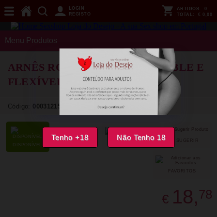
LOGIN
ARTIGOS:
0
REGISTO
TOTAL:
€ 0,00
Menu Produtos
ARNÊS ROCKARMY - ADJUSTABLE E
FLEXÍVEL ANÉIS
Código:
00031215
Tenho +18
Não Tenho 18
SUGERIR
PARTILHAR
DISPONÍVEL
FAVORITOS
18,
78
€