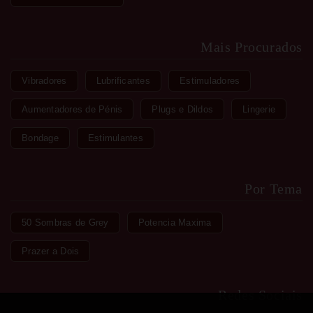
Mais Procurados
Vibradores
Lubrificantes
Estimuladores
Aumentadores de Pénis
Plugs e Dildos
Lingerie
Bondage
Estimulantes
Por Tema
50 Sombras de Grey
Potencia Maxima
Prazer a Dois
Redes Sociais