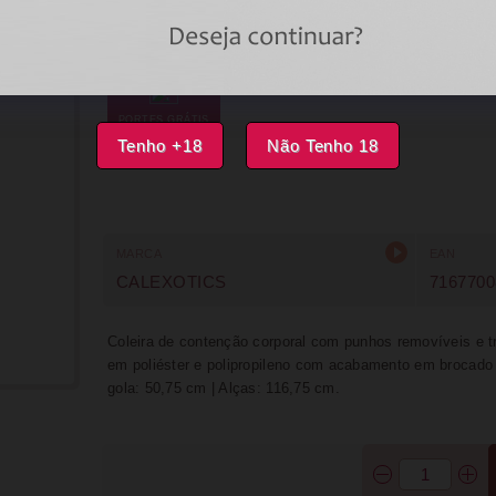
DISPONÍVEL
FAVORITOS
PORTES GRÁTIS
Tenho +18
Não Tenho 18
MARCA
EAN
CALEXOTICS
7167700
Coleira de contenção corporal com punhos removíveis e tr
em poliéster e polipropileno com acabamento em brocado
gola: 50,75 cm | Alças: 116,75 cm.