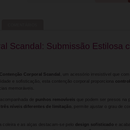
COMENTÁRIOS
al Scandal: Submissão Estilosa 
 Contenção Corporal Scandal
, um acessório irresistível que co
didade e sofisticação, esta contenção corporal proporciona
control
ncias memoráveis.
 acompanhada de
punhos removíveis
que podem ser presos na pa
m
três níveis diferentes de limitação
, permite ajustar o grau de c
 a coleira e as alças destacam-se pelo
design sofisticado
e acaba