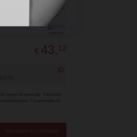
SUGERIR
PARTILHAR
IMPRIMIR
43,
12
€
82770
ês níveis de restrição. Fabricada
 vermelho/preto. Comprimento da
ADICIONAR AO CARRINHO