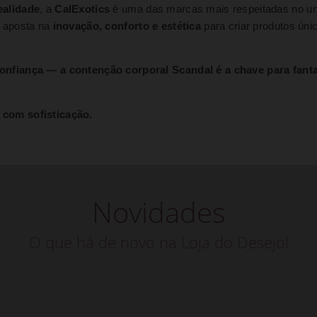
ealidade
, a
CalExotics
é uma das marcas mais respeitadas no uni
e aposta na
inovação, conforto e estética
para criar produtos úni
nfiança — a contenção corporal Scandal é a chave para fanta
com sofisticação.
Novidades
O que há de novo na Loja do Desejo!