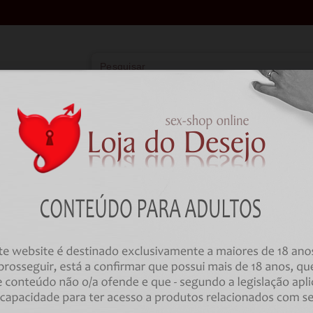
Vibradores
Lingerie
Farmácia
BDSM
HOME
BDSM
Algemas e Bondage
CALEXOTICS - SCANDAL COMPO
NECK
Código:
00032367