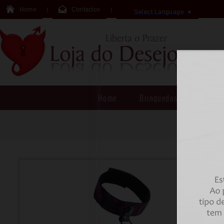
Home
Contactos
Select Language
▼
Home
Brinquedos Sexuais