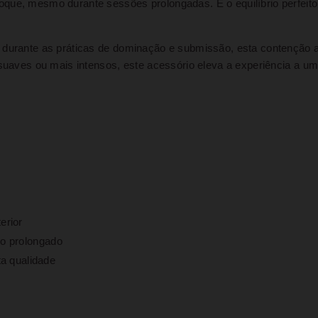
que, mesmo durante sessões prolongadas. É o equilíbrio perfeito
durante as práticas de dominação e submissão, esta contenção a
 suaves ou mais intensos, este acessório eleva a experiência a u
erior
o prolongado
a qualidade