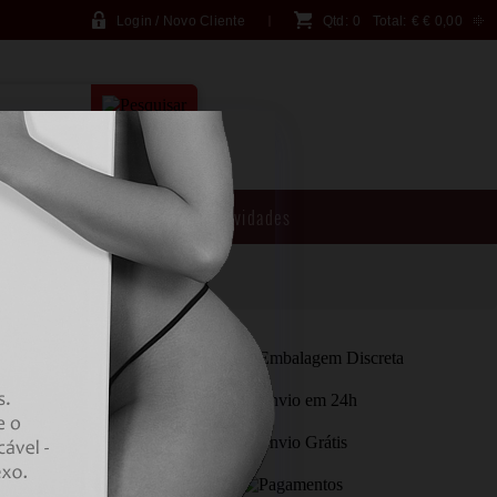
Login / Novo Cliente
Qtd:
0
Total:
€
€ 0,00
PESQUISA AVANÇADA
Brincadeiras
Novidades
RAL SUPPORT COM