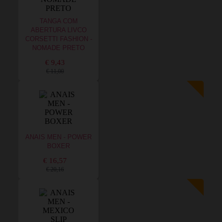
TANGA COM
ABERTURA LIVCO
CORSETTI FASHION -
NOMADE PRETO
€ 9,43
€ 11,00
ANAIS MEN - POWER
BOXER
€ 16,57
€ 20,16