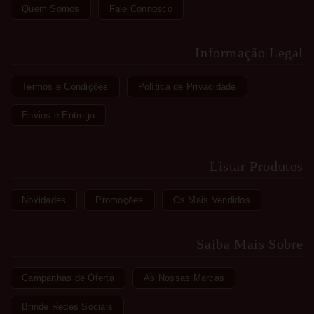
Quem Somos
Fale Connosco
Informação Legal
Termos e Condições
Política de Privacidade
Envios e Entrega
Listar Produtos
Novidades
Promoções
Os Mais Vendidos
Saiba Mais Sobre
Campanhas de Oferta
As Nossas Marcas
Brinde Redes Sociais