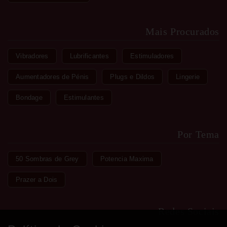
Mais Procurados
Vibradores
Lubrificantes
Estimuladores
Aumentadores de Pénis
Plugs e Dildos
Lingerie
Bondage
Estimulantes
Por Tema
50 Sombras de Grey
Potencia Maxima
Prazer a Dois
Redes Sociais