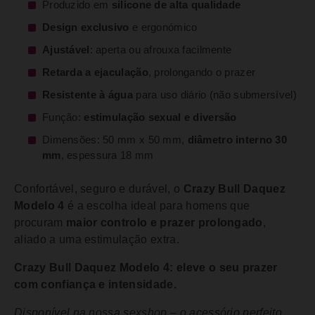
Produzido em
silicone de alta qualidade
Design exclusivo
e ergonómico
Ajustável
: aperta ou afrouxa facilmente
Retarda a ejaculação
, prolongando o prazer
Resistente à água
para uso diário (não submersível)
Função:
estimulação sexual e diversão
Dimensões: 50 mm x 50 mm,
diâmetro interno 30
mm
, espessura 18 mm
Confortável, seguro e durável, o
Crazy Bull Daquez
Modelo 4
é a escolha ideal para homens que
procuram
maior controlo e prazer prolongado
,
aliado a uma estimulação extra.
Crazy Bull Daquez Modelo 4: eleve o seu prazer
com confiança e intensidade.
Disponível na nossa sexshop – o acessório perfeito