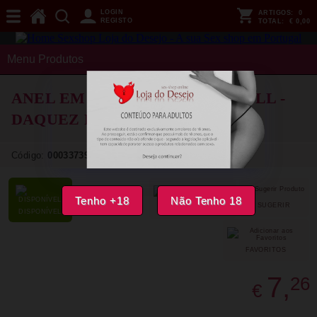
LOGIN
ARTIGOS:
0
REGISTO
TOTAL:
€ 0,00
Menu Produtos
ANEL EM SILICONE CRAZY BULL -
DAQUEZ RING MODEL 4
Código:
00033739
Tenho +18
Não Tenho 18
SUGERIR
PARTILHAR
DISPONÍVEL
FAVORITOS
7,
26
€