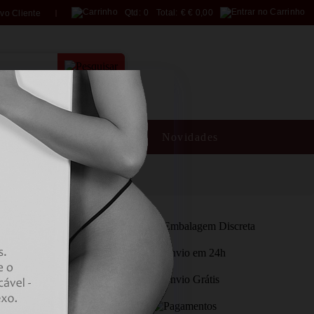
Qtd:
0
Total:
€
€ 0,00
vo Cliente
PESQUISA AVANÇADA
SM
Brincadeiras
Novidades
PENIS RING COM