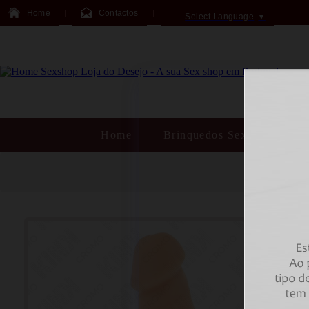
Home
Contactos
Select Language
▼
Home
Brinquedos Sexuais