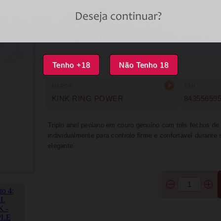
DISPONÍVEL
IMPRIMIR
FAVORITOS
Tenho +18
Não Tenho 18
MARCA
EAN
KINK RING POWER
84355659
Triplo anel peniano em couro genuíno com três fechos de 
individualmente para controlo firme e confortável durante
elegante.