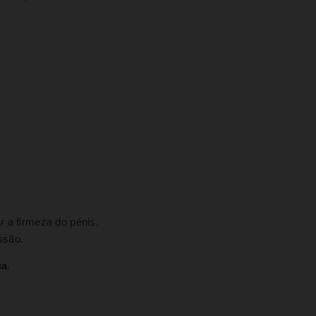
r a firmeza do pénis,
ssão.
ça
.