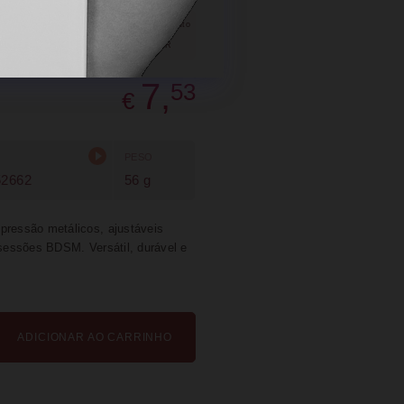
SUGERIR
PARTILHAR
7,
53
€
PESO
52662
56 g
pressão metálicos, ajustáveis
 sessões BDSM. Versátil, durável e
ADICIONAR AO CARRINHO