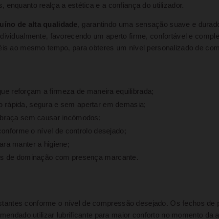
enquanto realça a estética e a confiança do utilizador.
uíno de alta qualidade
, garantindo uma sensação suave e durado
ndividualmente, favorecendo um aperto firme, confortável e compl
anéis ao mesmo tempo, para obteres um nível personalizado de co
que reforçam a firmeza de maneira equilibrada;
 rápida, segura e sem apertar em demasia;
abraça sem causar incómodos;
conforme o nível de controlo desejado;
ra manter a higiene;
gos de dominação com presença marcante.
antes conforme o nível de compressão desejado. Os fechos de pr
omendado utilizar lubrificante para maior conforto no momento da 