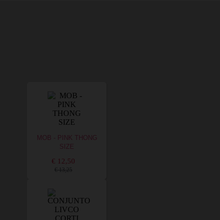
MOB - PINK THONG
SIZE
€ 12,50
€ 13,25