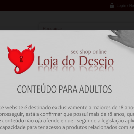
Login / No
Vibradores
Lingerie
Farmácia
BD
HOME
BDSM
Anéis Metálicos / Couro
ANEL KINK - TRIPLE LEATHER 
PRESSURE CLOSURE
Código:
00033326