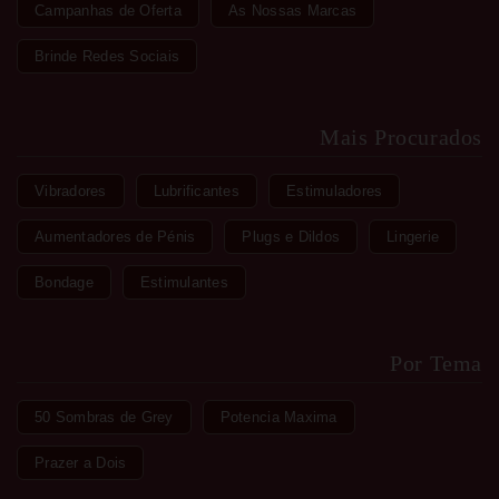
Campanhas de Oferta
As Nossas Marcas
Brinde Redes Sociais
Mais Procurados
Vibradores
Lubrificantes
Estimuladores
Aumentadores de Pénis
Plugs e Dildos
Lingerie
Bondage
Estimulantes
Por Tema
50 Sombras de Grey
Potencia Maxima
Prazer a Dois