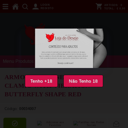
LOGIN
ARTIGOS:
0
REGISTO
TOTAL:
€ 0,00
Menu Produtos
ARMONY - MAGNETIC NIPPLE
Tenho +18
Não Tenho 18
CLAMPS WITH VIBRATION
BUTTERFLY SHAPE RED
Código:
00034007