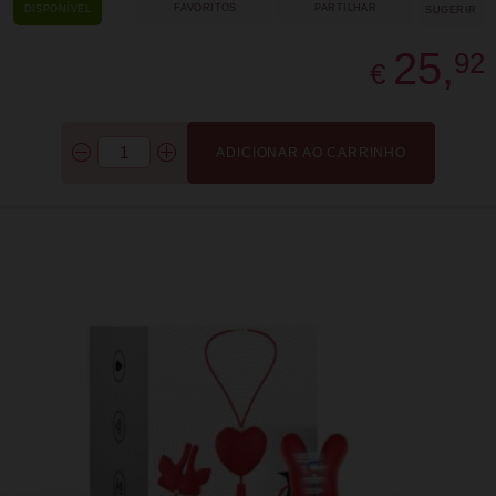
FAVORITOS
PARTILHAR
DISPONÍVEL
SUGERIR
25,
92
€
ADICIONAR AO CARRINHO