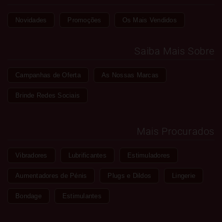
Novidades
Promoções
Os Mais Vendidos
Saiba Mais Sobre
Campanhas de Oferta
As Nossas Marcas
Brinde Redes Sociais
Mais Procurados
Vibradores
Lubrificantes
Estimuladores
Aumentadores de Pénis
Plugs e Dildos
Lingerie
Bondage
Estimulantes