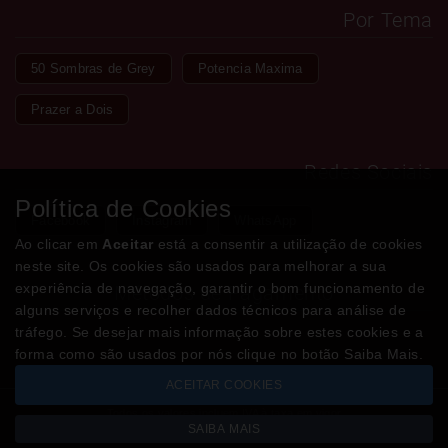
Por Tema
50 Sombras de Grey
Potencia Maxima
Prazer a Dois
Redes Sociais
Política de Cookies
Facebook
Instagram
WhatsApp
Ao clicar em
Aceitar
está a consentir a utilização de cookies
neste site. Os cookies são usados para melhorar a sua
experiência de navegação, garantir o bom funcionamento de
Métodos de Pagamento
alguns serviços e recolher dados técnicos para análise de
tráfego. Se desejar mais informação sobre estes cookies e a
forma como são usados por nós clique no botão Saiba Mais.
ACEITAR COOKIES
Todos os valores incluem IVA à taxa em vigor
SAIBA MAIS
Copyright © LOJADODESEJO.pt 2026