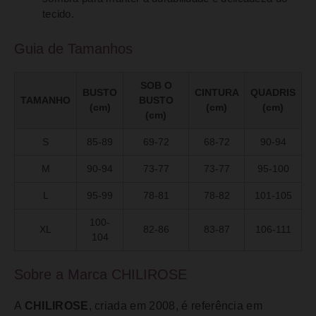
tecido.
Guia de Tamanhos
SOB O
BUSTO
CINTURA
QUADRIS
TAMANHO
BUSTO
(cm)
(cm)
(cm)
(cm)
S
85-89
69-72
68-72
90-94
M
90-94
73-77
73-77
95-100
L
95-99
78-81
78-82
101-105
100-
XL
82-86
83-87
106-111
104
Sobre a Marca CHILIROSE
A
CHILIROSE
, criada em 2008, é referência em