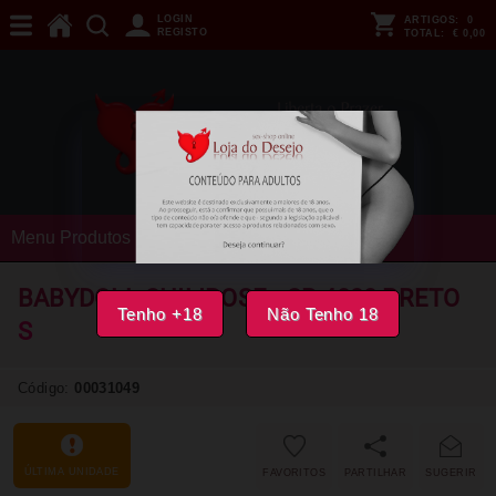
LOGIN
ARTIGOS:
0
REGISTO
TOTAL:
€ 0,00
Menu Produtos
BABYDOLL CHILIROSE - CR 4830 PRETO
Tenho +18
Não Tenho 18
S
Código:
00031049
ÚLTIMA UNIDADE
FAVORITOS
PARTILHAR
SUGERIR