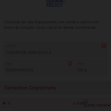
Camisola em tule transparente com renda e adorno em
forma de coração. Inclui cueca fio dental combinando.
MARCA
CHILIROSE BABYDOLLS
EAN
PESO
5902024662026
150 g
Tamanhos Disponíveis
S
€ 18,95