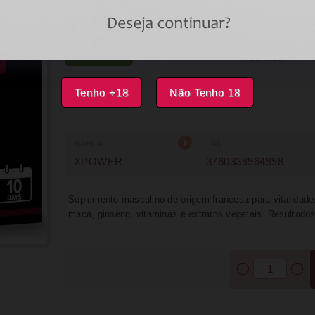
Código:
00034464
DISPONÍVEL
IMPRIMIR
FAVORITOS
Tenho +18
Não Tenho 18
MARCA
EAN
XPOWER
3760339964998
Suplemento masculino de origem francesa para vitalidad
maca, ginseng, vitaminas e extratos vegetais. Resultados