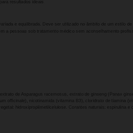
para resultados ideais
riada e equilibrada. Deve ser utilizado no âmbito de um estilo de
em a pessoas sob tratamento médico sem aconselhamento profissi
extrato de Asparagus racemosus, extrato de ginseng (Panax gins
um officinale), nicotinamida (vitamina B3), cloridrato de tiamina (v
getal: hidroxipropilmetilcelulose. Corantes naturais: espirulina 