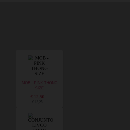
MOB - PINK THONG
SIZE
€ 12,50
€ 13,25