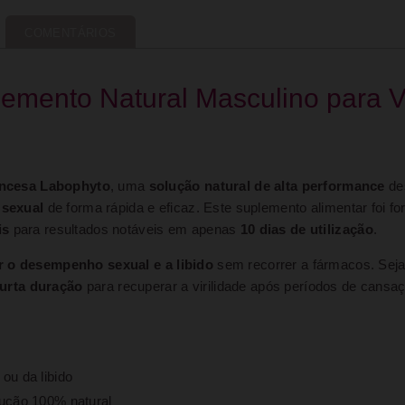
COMENTÁRIOS
emento Natural Masculino para Vi
ancesa Labophyto
, uma
solução natural de alta performance
de
 sexual
de forma rápida e eficaz. Este suplemento alimentar foi 
is
para resultados notáveis em apenas
10 dias de utilização
.
 o desempenho sexual e a libido
sem recorrer a fármacos. Sej
curta duração
para recuperar a virilidade após períodos de cansa
u da libido
ção 100% natural