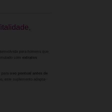
talidade,
senvolvida para homens que
formulado com
extratos
a para
uso pontual antes de
ço, este suplemento adapta-