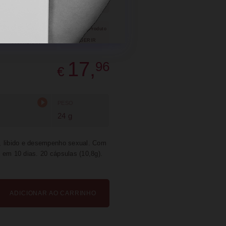
SUGERIR
PARTILHAR
17,
96
€
PESO
24 g
e, libido e desempenho sexual. Com
 em 10 dias. 20 cápsulas (10,8g).
ADICIONAR AO CARRINHO