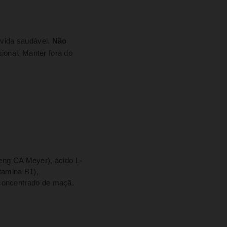
 vida saudável.
Não
onal. Manter fora do
eng CA Meyer), ácido L-
itamina B1),
e concentrado de maçã.