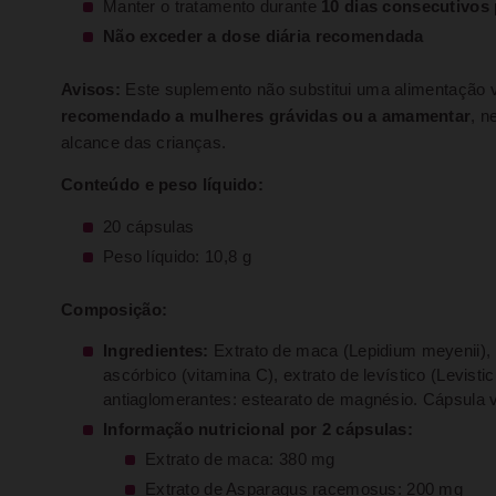
Manter o tratamento durante
10 dias consecutivos
Não exceder a dose diária recomendada
Avisos:
Este suplemento não substitui uma alimentação va
recomendado a mulheres grávidas ou a amamentar
, n
alcance das crianças.
Conteúdo e peso líquido:
20 cápsulas
Peso líquido: 10,8 g
Composição:
Ingredientes:
Extrato de maca (Lepidium meyenii), 
ascórbico (vitamina C), extrato de levístico (Levistic
antiaglomerantes: estearato de magnésio. Cápsula ve
Informação nutricional por 2 cápsulas:
Extrato de maca: 380 mg
Extrato de Asparagus racemosus: 200 mg