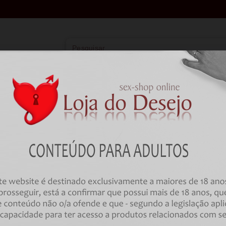
Vibradores
Lingerie
Farmácia
BD
HOME
Farmácia
Estimulantes e Retardantes
CÁPSULAS ESTIMULANTE XPOW
EXPRESS TREATMENT 10 DAYS 
STAMINA 20