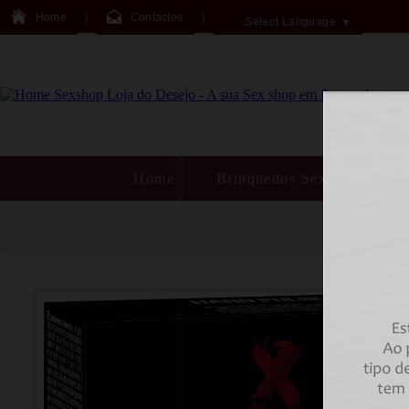
Home
Contactos
Select Language
▼
Home
Brinquedos Sexuais