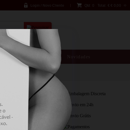
Login / Novo Cliente
Qtd:
0
Total:
€
€ 0,00
PESQUISA AVANÇADA
SM
Brincadeiras
Novidades
ER - HARD PULSE
ERECTION E