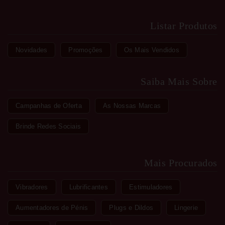
Listar Produtos
Novidades
Promoções
Os Mais Vendidos
Saiba Mais Sobre
Campanhas de Oferta
As Nossas Marcas
Brinde Redes Sociais
Mais Procurados
Vibradores
Lubrificantes
Estimuladores
Aumentadores de Pénis
Plugs e Dildos
Lingerie