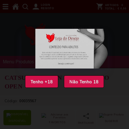
LOGIN
ARTIGOS:
0
REGISTO
TOTAL:
€ 0,00
Menu Produtos
CATSUIT PASSION - BS122 PRETO
Tenho +18
Não Tenho 18
OPEN
Código:
00035567
DISPONÍVEL
SUGERIR
FAVORITOS
PARTILHAR