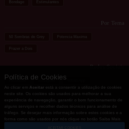
Bondage
Estimulantes
Por Tema
50 Sombras de Grey
Potencia Maxima
Prazer a Dois
Redes Sociais
Política de Cookies
Facebook
Instagram
WhatsApp
Ao clicar em
Aceitar
está a consentir a utilização de cookies
neste site. Os cookies são usados para melhorar a sua
experiência de navegação, garantir o bom funcionamento de
Métodos de Pagamento
alguns serviços e recolher dados técnicos para análise de
tráfego. Se desejar mais informação sobre estes cookies e a
forma como são usados por nós clique no botão Saiba Mais.
ACEITAR COOKIES