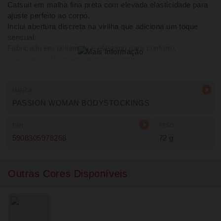
Catsuit em malha fina preta com elevada elasticidade para
ajuste perfeito ao corpo.
Inclui abertura discreta na virilha que adiciona um toque
sensual.
Fabricado em poliamida e elastano para conforto,
suavidade e liberdade de movimentos.
Design minimalista que valoriza a silhueta de forma
elegante.
Peça versátil e sofisticada para diversas ocasiões.
MARCA
PASSION WOMAN BODYSTOCKINGS
EAN
PESO
5908305978268
72 g
Outras Cores Disponíveis