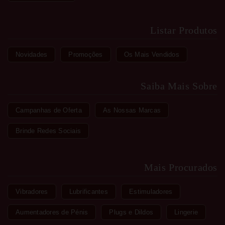
Listar Produtos
Novidades
Promoções
Os Mais Vendidos
Saiba Mais Sobre
Campanhas de Oferta
As Nossas Marcas
Brinde Redes Sociais
Mais Procurados
Vibradores
Lubrificantes
Estimuladores
Aumentadores de Pénis
Plugs e Dildos
Lingerie