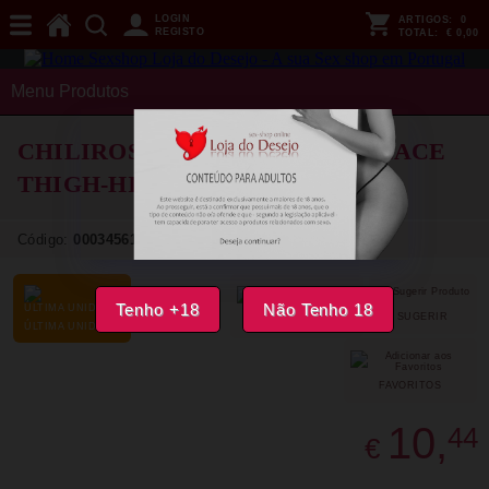
LOGIN
ARTIGOS:
0
REGISTO
TOTAL:
€ 0,00
Menu Produtos
CHILIROSE CR 4884 FUCHSIA LACE
THIGH-HIGH STOCKINGS
S/L
Código:
00034561
Tenho +18
Não Tenho 18
SUGERIR
PARTILHAR
ÚLTIMA UNIDADE
FAVORITOS
10,
44
€