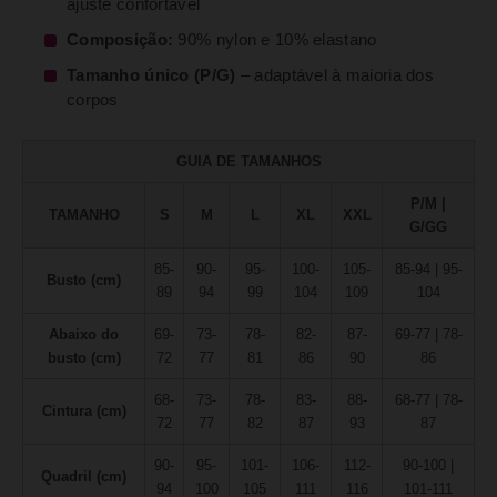
ajuste confortável
Composição:
90% nylon e 10% elastano
Tamanho único (P/G)
– adaptável à maioria dos
corpos
GUIA DE TAMANHOS
P/M |
TAMANHO
S
M
L
XL
XXL
G/GG
85-
90-
95-
100-
105-
85-94 | 95-
Busto (cm)
89
94
99
104
109
104
Abaixo do
69-
73-
78-
82-
87-
69-77 | 78-
busto (cm)
72
77
81
86
90
86
68-
73-
78-
83-
88-
68-77 | 78-
Cintura (cm)
72
77
82
87
93
87
90-
95-
101-
106-
112-
90-100 |
Quadril (cm)
94
100
105
111
116
101-111