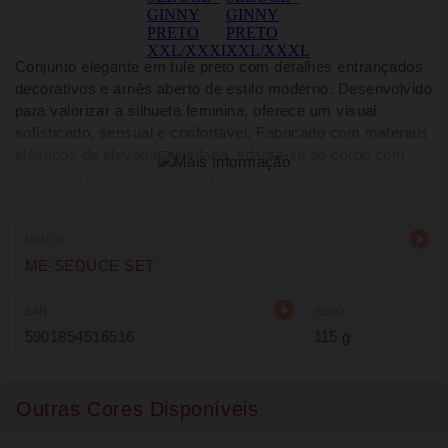
Conjunto elegante em tule preto com detalhes entrançados
decorativos e arnês aberto de estilo moderno. Desenvolvido
para valorizar a silhueta feminina, oferece um visual
sofisticado, sensual e confortável. Fabricado com materiais
elásticos de elevada qualidade, adapta-se ao corpo com
excelente ajuste. Ideal para quem procura uma peça
distinta, versátil e requintada, perfeita para complementar
qualquer coleção de lingerie elegante e contemporânea.
MARCA
ME-SEDUCE SET
EAN
PESO
5901854516516
115 g
Outras Cores Disponíveis