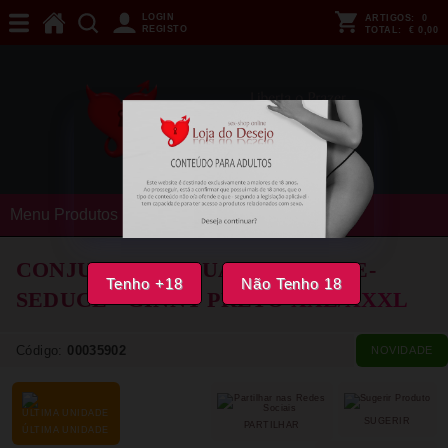
LOGIN
ARTIGOS:
0
REGISTO
TOTAL:
€ 0,00
Menu Produtos
CONJUNTO DE DUAS PEÇAS ME-
Tenho +18
Não Tenho 18
SEDUCE - GINNY PRETO
XXL/XXXL
Código:
00035902
NOVIDADE
SUGERIR
PARTILHAR
ÚLTIMA UNIDADE