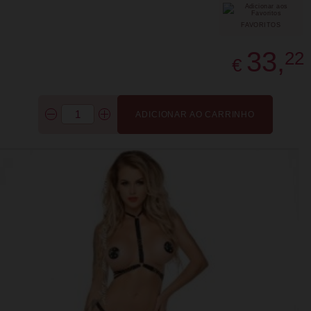
FAVORITOS
33,
22
€
ADICIONAR AO CARRINHO