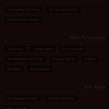
Campanhas de Oferta
As Nossas Marcas
Brinde Redes Sociais
Mais Procurados
Vibradores
Lubrificantes
Estimuladores
Aumentadores de Pénis
Plugs e Dildos
Lingerie
Bondage
Estimulantes
Por Tema
50 Sombras de Grey
Potencia Maxima
Prazer a Dois