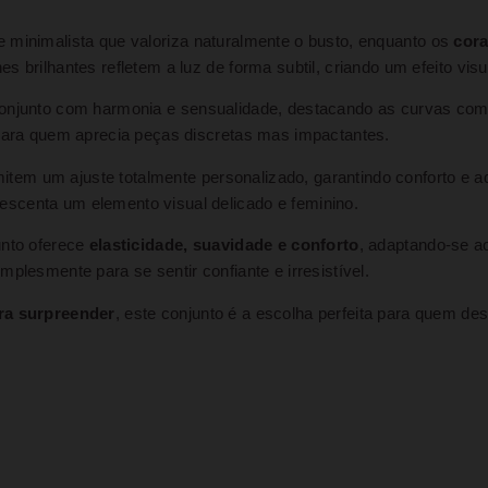
 minimalista que valoriza naturalmente o busto, enquanto os
cora
 brilhantes refletem a luz de forma subtil, criando um efeito visu
conjunto com harmonia e sensualidade, destacando as curvas com 
 para quem aprecia peças discretas mas impactantes.
item um ajuste totalmente personalizado, garantindo conforto e ad
scenta um elemento visual delicado e feminino.
unto oferece
elasticidade, suavidade e conforto
, adaptando-se ao
plesmente para se sentir confiante e irresistível.
ara surpreender
, este conjunto é a escolha perfeita para quem de