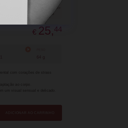
SUGERIR
PARTILHAR
25,
44
€
PESO
91
64 g
dental com corações de strass
daptação ao corpo.
om um visual sensual e delicado.
ADICIONAR AO CARRINHO