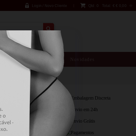
Login / Novo Cliente
Qtd:
0
Total:
€
€ 0,00
PESQUISA AVANÇADA
SM
Brincadeiras
Novidades
HNET SUTIÃ TOP E