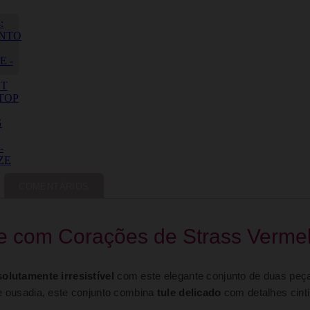
COMENTÁRIOS
e com Corações de Strass Verme
solutamente irresistível
com este elegante conjunto de duas peç
 e ousadia, este conjunto combina
tule delicado
com detalhes cint