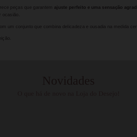
ferece peças que garantem
ajuste perfeito e uma sensação agrad
r ocasião.
om um conjunto que combina delicadeza e ousadia na medida cer
eição.
Novidades
O que há de novo na Loja do Desejo!