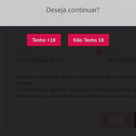
ÚLTIMA UNIDADE
IMPRIMIR
FAVORITOS
Tenho +18
Não Tenho 18
MARCA
EAN
LEG AVENUE SETS
7147185791
Conjunto de duas peças em tule composto por sutiã e cueca fio 
vermelho.
Inclui amarrações ajustáveis no pescoço e costas para melhor a
Material elástico e confortável, ideal para momentos especiais c