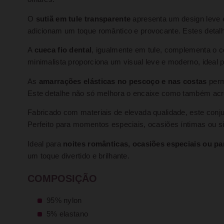
O
sutiã em tule transparente
apresenta um design leve e
adicionam um toque romântico e provocante. Estes detalhes
A
cueca fio dental
, igualmente em tule, complementa o 
minimalista proporciona um visual leve e moderno, ideal
As
amarrações elásticas no pescoço e nas costas
perm
Este detalhe não só melhora o encaixe como também acre
Fabricado com materiais de elevada qualidade, este conj
Perfeito para momentos especiais, ocasiões íntimas ou sim
Ideal para
noites românticas, ocasiões especiais ou p
um toque divertido e brilhante.
COMPOSIÇÃO
95% nylon
5% elastano