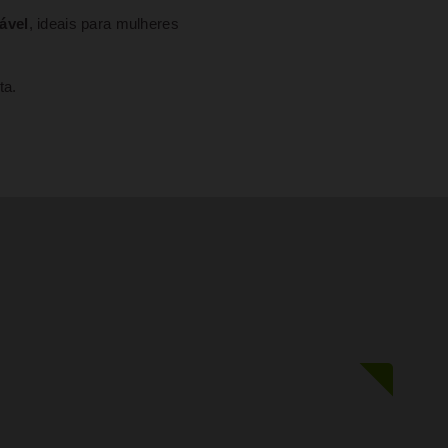
ável
, ideais para mulheres
ta.