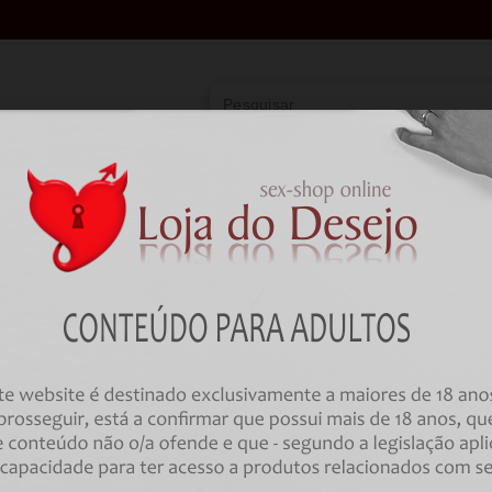
Vibradores
Lingerie
Farmácia
BD
Lingerie
Feminina
Conjuntos de 2 Peças
CONJUNTO LEG AVENUE - 86147 FIS
G-STRING CUECA PRETO - ONE SIZE
Código:
00035599