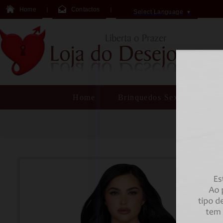
Home
Contactos
Select Language
▼
Home
Brinquedos Sexuais