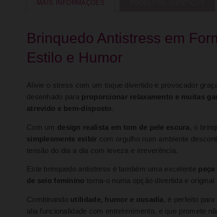
MAIS INFORMAÇÕES
PRODUTOS IDÊNTICOS
Brinquedo Antistress em For
Estilo e Humor
Alivie o stress com um toque divertido e provocador gra
desenhado para
proporcionar relaxamento e muitas ga
atrevido e bem-disposto
.
Com um
design realista em tom de pele escura
, o bri
simplesmente exibir
com orgulho num ambiente descont
tensão do dia a dia com leveza e irreverência.
Este brinquedo antistress é também uma excelente
peça
de seio feminino
torna-o numa opção divertida e original
Combinando
utilidade, humor e ousadia
, é perfeito par
alia funcionalidade com entretenimento, e que promete n