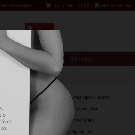
ogin / Novo Cliente
Qtd:
0
Total:
€
€ 0,00
PESQUISA AVANÇADA
SM
Brincadeiras
Novidades
EAST-SHAPED