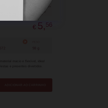
SUGERIR
PARTILHAR
5,
56
€
PESO
672
98 g
aterial macio e flexível, ideal
festas e presentes divertidos.
ADICIONAR AO CARRINHO