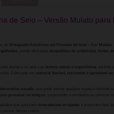
COMENTÁRIOS
ma de Seio – Versão Mulato para
ças ao
Brinquedo Antistress em Formato de Seio – Cor Mulato
.
rgalhadas
, sendo ideal para
despedidas de solteiro(a)
,
festas d
nquedo destaca-se pela sua
textura macia e ergonómica
, perfeita
raído. Fabricado em
material flexível, resistente e agradável a
 decorativa ousada
, que pode animar qualquer espaço informal ou
 para
provocar os amigos
, surpreender convidados ou oferecer c
a adultos que apreciam
brincadeiras arrojadas
e presentes fora 
ão passar despercebido.