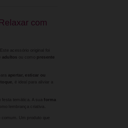
 Relaxar com
 Este acessório original foi
e adultos
ou como
presente
 para
apertar, esticar ou
o toque
, é ideal para aliviar a
 festa temática. A sua
forma
omo lembrança criativa.
do comum. Um produto que