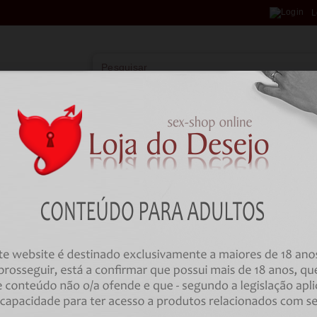
L
Vibradores
Lingerie
Farmácia
BD
HOME
Brincadeiras
Artigos Divertidos
DIABLO PICANTE - BROWN BR
STRESS TOY
Código:
00033224