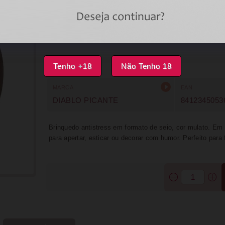
DISPONÍVEL
IMPRIMIR
FAVORITOS
Tenho +18
Não Tenho 18
MARCA
EAN
DIABLO PICANTE
8412345053
Brinquedo antistress em formato de seio, cor mulato. Em m
para apertar, esticar ou decorar com humor. Perfeito para 