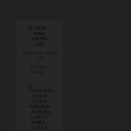
MOB - PINK THONG
SIZE
€ 12,50
€ 13,25