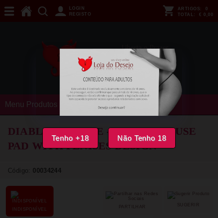
LOGIN
ARTIGOS:
0
REGISTO
TOTAL:
€ 0,00
Menu Produtos
DIABLO PICANTE - COLOR MOUSE
Tenho +18
Não Tenho 18
PAD WITH PENISES DESIGN
Código:
00034244
SUGERIR
PARTILHAR
INDISPONÍVEL