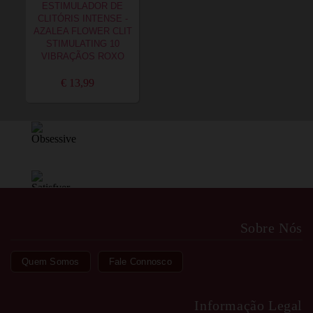
ESTIMULADOR DE
CLITÓRIS INTENSE -
AZALEA FLOWER CLIT
STIMULATING 10
VIBRAÇÃOS ROXO
€ 13,99
Sobre Nós
Quem Somos
Fale Connosco
Informação Legal