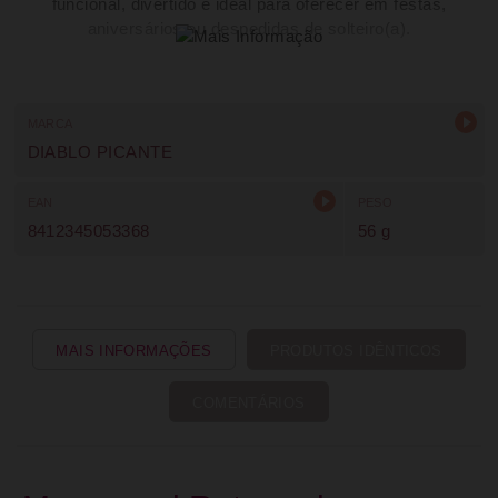
funcional, divertido e ideal para oferecer em festas,
aniversários ou despedidas de solteiro(a).
MARCA
DIABLO PICANTE
EAN
PESO
8412345053368
56 g
MAIS INFORMAÇÕES
PRODUTOS IDÊNTICOS
COMENTÁRIOS