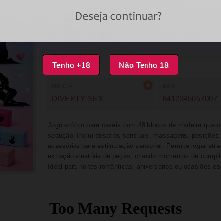
INDISPONÍVEL
IMPRIMIR
FAVORITOS
Tenho +18
Não Tenho 18
MARCA
EAN
DIVERTY SEX
8412345057007
Jogo erótico para casais com 48 blocos de madeira que c
sedução. Inclui desafios sensuais, massagens, posições
acessórios para estimulação sensorial. Permite jogar atra
extração aleatória de peças, criando momentos de cumpli
Ideal para noites românticas, aniversários ou ocasiões es