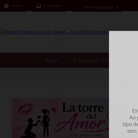
Home
Contactos
Select Language
▼
Home
Brinquedos Sexuais