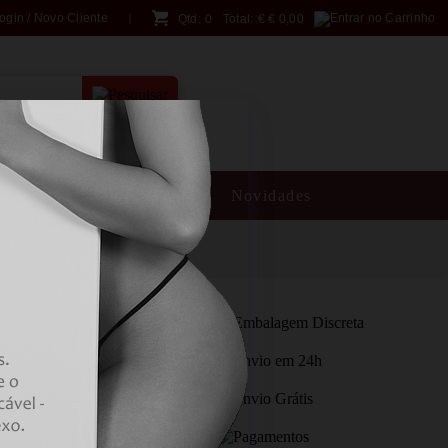
ogin / Novo Cliente
Qtd:
0
Total:
€
€ 0,00
PESQUISA AVANÇADA
SM
Brincadeiras
Novidades
R GAME - SPANISH