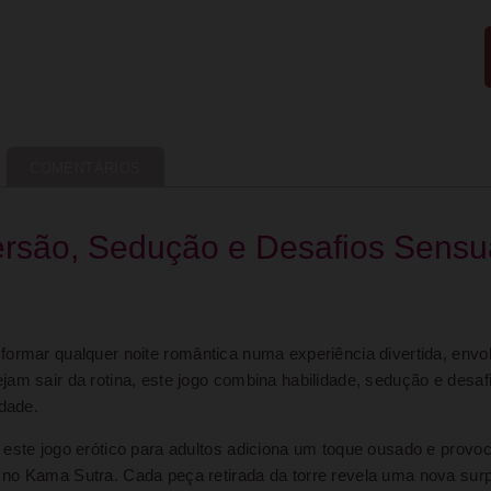
COMENTÁRIOS
ersão, Sedução e Desafios Sensu
sformar qualquer noite romântica numa experiência divertida, envo
jam sair da rotina, este jogo combina habilidade, sedução e des
idade.
este jogo erótico para adultos adiciona um toque ousado e provo
no Kama Sutra. Cada peça retirada da torre revela uma nova surp