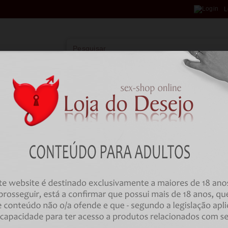
L
Vibradores
Lingerie
Farmácia
BD
HOME
Brincadeiras
Jogos em Português
DIABLO PICANTE - LOVE TOWE
VERSION
Código:
00035800