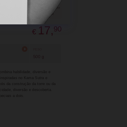
SUGERIR
PARTILHAR
17,
90
€
PESO
500 g
ombina habilidade, diversão e
 inspiradas no Kama Sutra e
vés da construção da torre ou da
cidade, diversão e descoberta.
peciais a dois.