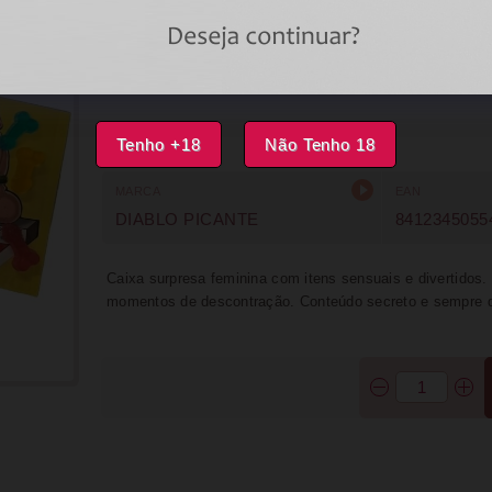
DISPONÍVEL
IMPRIMIR
FAVORITOS
Tenho +18
Não Tenho 18
MARCA
EAN
DIABLO PICANTE
8412345055
Caixa surpresa feminina com itens sensuais e divertidos. 
momentos de descontração. Conteúdo secreto e sempre d