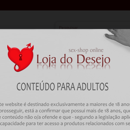
Vibradores
Lingerie
Farmácia
BD
HOME
Brincadeiras
Artigos Divertidos
DIABLO PICANTE - MYSTERY E
HER 10 X 10
Código:
00034468