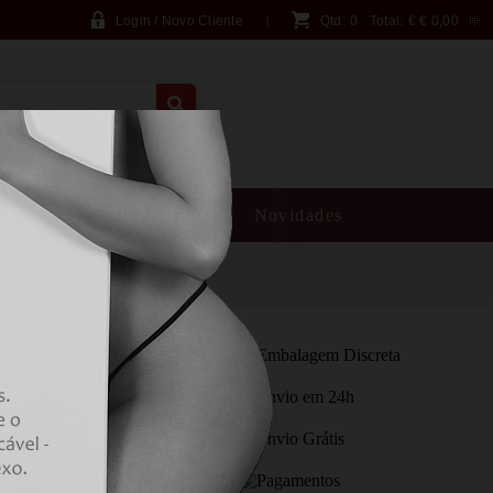
Login / Novo Cliente
Qtd:
0
Total:
€
€ 0,00
PESQUISA AVANÇADA
SM
Brincadeiras
Novidades
ROTIC BOX FOR