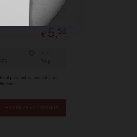
SUGERIR
PARTILHAR
5,
56
€
PESO
478
74 g
Ideal para festas, presentes ou
iferente.
ADICIONAR AO CARRINHO