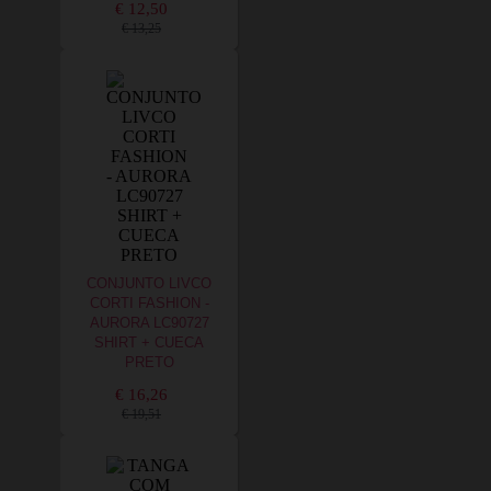
€ 12,50
€ 13,25
CONJUNTO LIVCO
CORTI FASHION -
AURORA LC90727
SHIRT + CUECA
PRETO
€ 16,26
€ 19,51