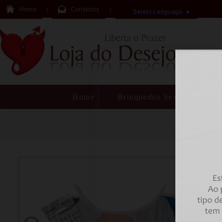
Home
Contactos
Select Language
▼
Home
Brinquedos Sexuais