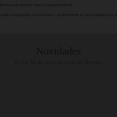
iência será sempre nova e surpreendente.
te e surpresas irresistíveis – experimente a Caixa Misteriosa p
Novidades
O que há de novo na Loja do Desejo!