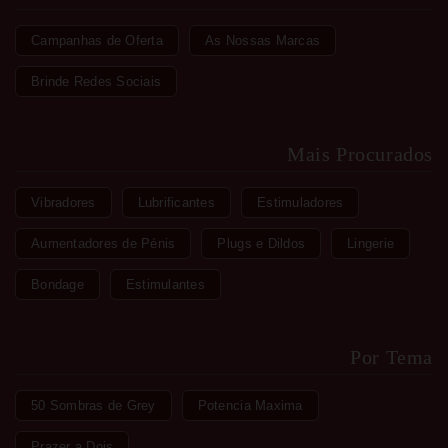
Campanhas de Oferta
As Nossas Marcas
Brinde Redes Sociais
Mais Procurados
Vibradores
Lubrificantes
Estimuladores
Aumentadores de Pénis
Plugs e Dildos
Lingerie
Bondage
Estimulantes
Por Tema
50 Sombras de Grey
Potencia Maxima
Prazer a Dois