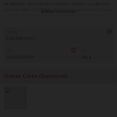
de diâmetro, base ultrafina e ventosa de forte sucção para
uso sem mãos. Fabricado em silicone seguro para o corpo,
é 100% à prova de água, fácil de limpar e adequado para
uso anal ou estimulação do ponto G. Produto versátil,
durável e concebido para prazer intenso.
MARCA
FUN FACTORY
EAN
PESO
4255821800247
342 g
Outras Cores Disponíveis