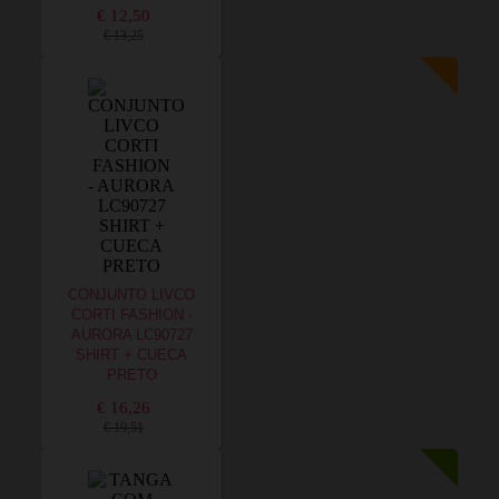
€ 12,50
€ 13,25
CONJUNTO LIVCO
CORTI FASHION -
AURORA LC90727
SHIRT + CUECA
PRETO
€ 16,26
€ 19,51