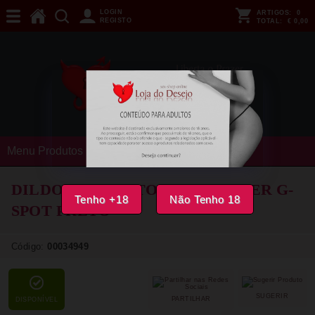
LOGIN
ARTIGOS:
0
REGISTO
TOTAL:
€ 0,00
Menu Produtos
DILDO FUN FACTORY - BOUNCER G-
Tenho +18
Não Tenho 18
SPOT PRETO
Código:
00034949
SUGERIR
PARTILHAR
DISPONÍVEL