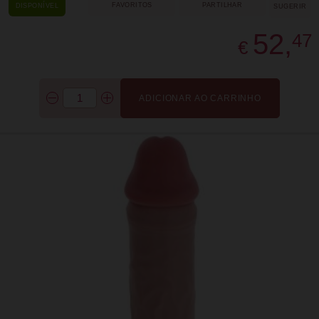
FAVORITOS
PARTILHAR
DISPONÍVEL
SUGERIR
52,
47
€
ADICIONAR AO CARRINHO