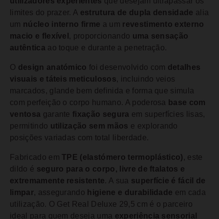
utilizadores experientes
que desejam ultrapassar os
limites do prazer. A
estrutura de dupla densidade
alia
um
núcleo interno firme
a um
revestimento externo
macio e flexível
, proporcionando
uma sensação
autêntica
ao toque e durante a penetração.
O
design anatómico
foi desenvolvido com
detalhes
visuais e táteis meticulosos
, incluindo veios
marcados, glande bem definida e forma que simula
com perfeição o corpo humano. A poderosa
base com
ventosa
garante
fixação segura
em superfícies lisas,
permitindo
utilização sem mãos
e explorando
posições variadas com total liberdade.
Fabricado em
TPE (elastómero termoplástico)
, este
dildo é
seguro para o corpo, livre de ftalatos e
extremamente resistente
. A sua
superfície é fácil de
limpar
, assegurando
higiene e durabilidade
em cada
utilização. O Get Real Deluxe 29,5 cm é o parceiro
ideal para quem deseja uma
experiência sensorial