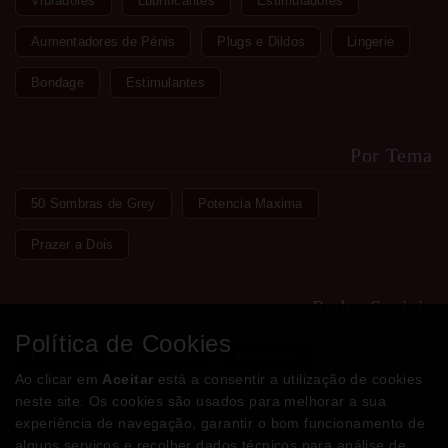
Vibradores
Lubrificantes
Estimuladores
Aumentadores de Pénis
Plugs e Dildos
Lingerie
Bondage
Estimulantes
Por Tema
50 Sombras de Grey
Potencia Maxima
Prazer a Dois
Redes Sociais
Política de Cookies
Facebook
Instagram
WhatsApp
Ao clicar em
Aceitar
está a consentir a utilização de cookies
neste site. Os cookies são usados para melhorar a sua
experiência de navegação, garantir o bom funcionamento de
Métodos de Pagamento
alguns serviços e recolher dados técnicos para análise de