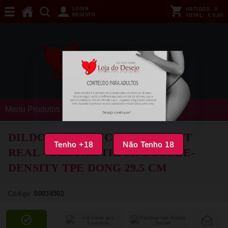
LOGIN
ARTIGOS:
0
REGISTO
TOTAL:
€ 0,00
Menu Produtos
DILDO REALISTICO DUPLO GET
Tenho +18
Não Tenho 18
REAL - DELUXE THICK DOUBLE-
DENSITY TPE DONG 29.5 CM
Código:
00034502