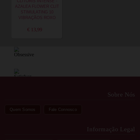
CLITÓRIS INTENSE -
AZALEA FLOWER CLIT
STIMULATING 10
VIBRAÇÃOS ROXO
€ 13,99
Sobre Nós
Quem Somos
Fale Connosco
Informação Legal