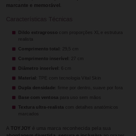
marcante e memorável
.
Características Técnicas
Dildo extragrosso
com proporções XL e estrutura
realista
Comprimento total
: 29,5 cm
Comprimento inserível
: 27 cm
Diâmetro inserível
: 6 cm
Material
: TPE com tecnologia Vital Skin
Dupla densidade
: firme por dentro, suave por fora
Base com ventosa
para uso sem mãos
Textura ultra-realista
com detalhes anatómicos
marcados
A
TOYJOY
é uma marca reconhecida pela sua
abordagem divertida, segura e inclusiva
ao prazer