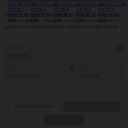
Dildo extragrosso com dupla densidade, 25,5 cm inseríveis
e ventosa potente. Sensação realista com exterior macio e
núcleo firme. Ideal para prazer intenso com toque natural.
MARCA
GET REAL
EAN
PESO
8713221842190
1.392 Kg
MAIS INFORMAÇÕES
PRODUTOS IDÊNTICOS
COMENTÁRIOS