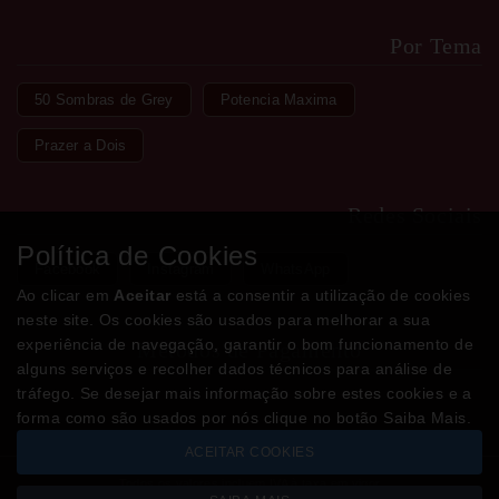
Por Tema
50 Sombras de Grey
Potencia Maxima
Prazer a Dois
Redes Sociais
Política de Cookies
Facebook
Instagram
WhatsApp
Ao clicar em
Aceitar
está a consentir a utilização de cookies
neste site. Os cookies são usados para melhorar a sua
experiência de navegação, garantir o bom funcionamento de
Métodos de Pagamento
alguns serviços e recolher dados técnicos para análise de
tráfego. Se desejar mais informação sobre estes cookies e a
forma como são usados por nós clique no botão Saiba Mais.
ACEITAR COOKIES
Todos os valores incluem IVA à taxa em vigor