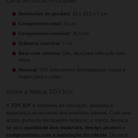
Características Principais
Dimensões do produto:
31 x 25,5 x 7 cm
Comprimento total:
31 cm
Comprimento inserível:
25,5 cm
Diâmetro inserível:
7 cm
Base com ventosa:
Sim, ideal para utilização sem
mãos
Material:
TPE (elastómero termoplástico), macio e
seguro para o corpo
Sobre a Marca TOYJOY
A
TOYJOY
é sinónimo de inovação, diversão e
segurança no universo dos produtos íntimos. Com uma
ampla gama de brinquedos eróticos, a marca destaca-
se pela
qualidade dos materiais
,
design atrativo
e
compromisso com a satisfação do cliente
. Os seus