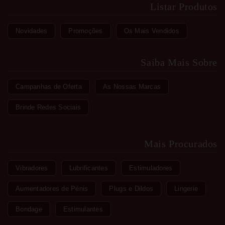
Listar Produtos
Novidades
Promoções
Os Mais Vendidos
Saiba Mais Sobre
Campanhas de Oferta
As Nossas Marcas
Brinde Redes Sociais
Mais Procurados
Vibradores
Lubrificantes
Estimuladores
Aumentadores de Pénis
Plugs e Dildos
Lingerie
Bondage
Estimulantes