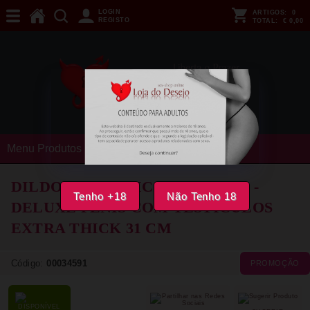
LOGIN
ARTIGOS:
0
REGISTO
TOTAL:
€ 0,00
Menu Produtos
DILDO REALISTICO GET REAL -
Tenho +18
Não Tenho 18
DELUXE PENIS COM TESTÍCULOS
EXTRA THICK 31 CM
Código:
00034591
PROMOÇÃO