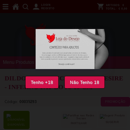
LOGIN
ARTIGOS:
0
REGISTO
TOTAL:
€ 0,00
Menu Produtos
DILDO REALISTICO HIDDEN DESIRE
Tenho +18
Não Tenho 18
- INFERNO FAT BOYS 19 CM
Código:
00035293
PROMOÇÃO
SUGERIR
PARTILHAR
DISPONÍVEL