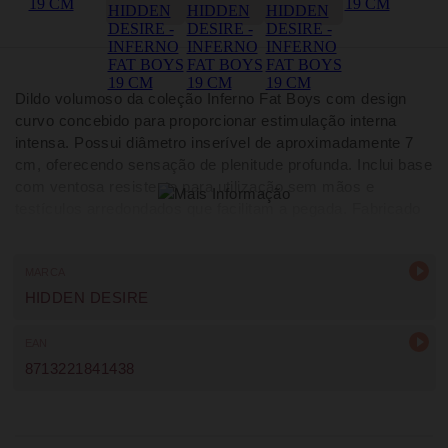
Dildo volumoso da coleção Inferno Fat Boys com design
curvo concebido para proporcionar estimulação interna
intensa. Possui diâmetro inserível de aproximadamente 7
cm, oferecendo sensação de plenitude profunda. Inclui base
com ventosa resistente para utilização sem mãos e
testículos arredondados que facilitam a pegada. Fabricado
em PVC durável e flexível. Mede cerca de 19 cm de
comprimento total com 13 cm inseríveis.
MARCA
HIDDEN DESIRE
EAN
8713221841438