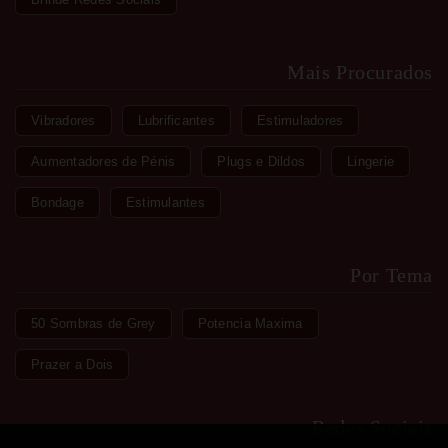
Mais Procurados
Vibradores
Lubrificantes
Estimuladores
Aumentadores de Pénis
Plugs e Dildos
Lingerie
Bondage
Estimulantes
Por Tema
50 Sombras de Grey
Potencia Maxima
Prazer a Dois
Redes Sociais