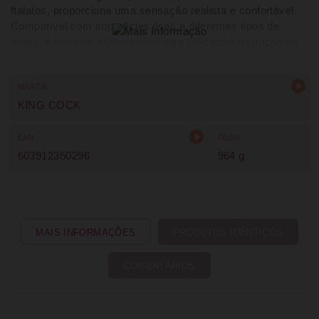
ftalatos, proporciona uma sensação realista e confortável.
Compatível com superfícies lisas e diferentes tipos de
arnês, é também submersível para utilização no duche ou
spa. Produzido nos Estados Unidos pela reconhecida
marca Pipedream com acabamento premium e detalhes
impressionantes.
MARCA
KING COCK
EAN
PESO
603912350296
964 g
MAIS INFORMAÇÕES
PRODUTOS IDÊNTICOS
COMENTÁRIOS