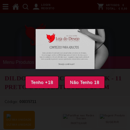
LOGIN
ARTIGOS:
0
REGISTO
TOTAL:
€ 0,00
Menu Produtos
DILDO REALISTICO KING COCK - 11
Tenho +18
Não Tenho 18
PRETO COM TESTÍCULOS 28 CM
Código:
00035711
SUGERIR
PARTILHAR
ÚLTIMA UNIDADE