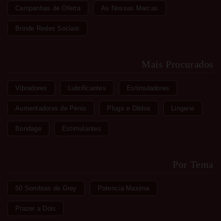
Campanhas de Oferta
As Nossas Marcas
Brinde Redes Sociais
Mais Procurados
Vibradores
Lubrificantes
Estimuladores
Aumentadores de Pénis
Plugs e Dildos
Lingerie
Bondage
Estimulantes
Por Tema
50 Sombras de Grey
Potencia Maxima
Prazer a Dois