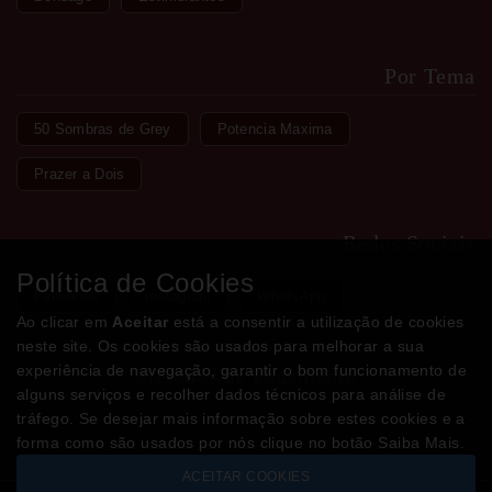
Por Tema
50 Sombras de Grey
Potencia Maxima
Prazer a Dois
Redes Sociais
Política de Cookies
Facebook
Instagram
WhatsApp
Ao clicar em
Aceitar
está a consentir a utilização de cookies
neste site. Os cookies são usados para melhorar a sua
experiência de navegação, garantir o bom funcionamento de
Métodos de Pagamento
alguns serviços e recolher dados técnicos para análise de
tráfego. Se desejar mais informação sobre estes cookies e a
forma como são usados por nós clique no botão Saiba Mais.
ACEITAR COOKIES