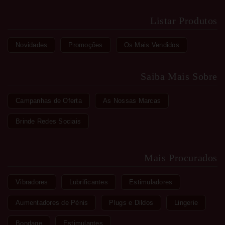
Listar Produtos
Novidades
Promoções
Os Mais Vendidos
Saiba Mais Sobre
Campanhas de Oferta
As Nossas Marcas
Brinde Redes Sociais
Mais Procurados
Vibradores
Lubrificantes
Estimuladores
Aumentadores de Pénis
Plugs e Dildos
Lingerie
Bondage
Estimulantes