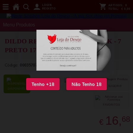
LOGIN
ARTIGOS:
0
REGISTO
TOTAL:
€ 0,00
Menu Produtos
DILDO REALISTICO KING COCK - 7
PRETO 17.8 CM
Código:
00035707
Tenho +18
Não Tenho 18
SUGERIR
PARTILHAR
DISPONÍVEL
FAVORITOS
16,
68
€