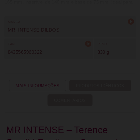
165 mm, inserível de 140 mm e base de 75 mm. Ideal para
uma experiência realista, estável e envolvente.
MARCA
MR. INTENSE DILDOS
EAN
PESO
8435565960322
330 g
MAIS INFORMAÇÕES
PRODUTOS IDÊNTICOS
COMENTÁRIOS
MR INTENSE – Terence