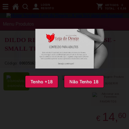
LOGIN
ARTIGOS:
0
REGISTO
TOTAL:
€ 0,00
Menu Produtos
DILDO REALISTICO MR INTENSE -
SMALL TERENCE 16.5 CM
Código:
00035161
Tenho +18
Não Tenho 18
SUGERIR
PARTILHAR
DISPONÍVEL
FAVORITOS
14,
60
€