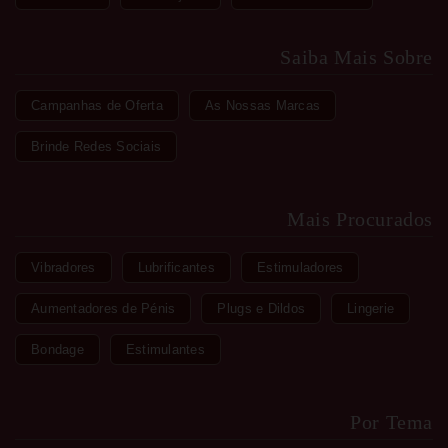
Saiba Mais Sobre
Campanhas de Oferta
As Nossas Marcas
Brinde Redes Sociais
Mais Procurados
Vibradores
Lubrificantes
Estimuladores
Aumentadores de Pénis
Plugs e Dildos
Lingerie
Bondage
Estimulantes
Por Tema