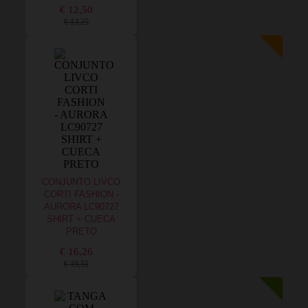
€ 12,50
€ 13,25
CONJUNTO LIVCO
CORTI FASHION -
AURORA LC90727
SHIRT + CUECA
PRETO
€ 16,26
€ 19,51