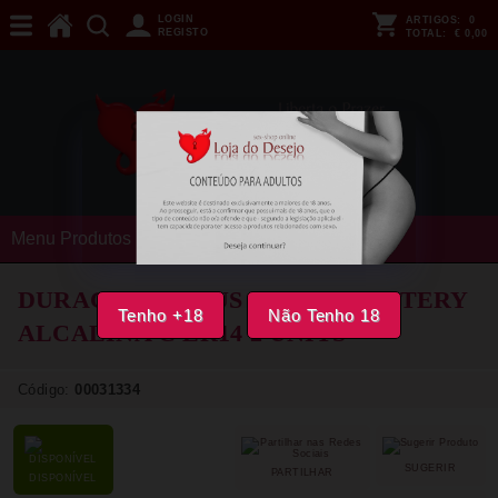
LOGIN
ARTIGOS:
0
REGISTO
TOTAL:
€ 0,00
Menu Produtos
DURACELL - PLUS POWER BATTERY
Tenho +18
Não Tenho 18
ALCALINA C LR14 2 UNITS
Código:
00031334
SUGERIR
PARTILHAR
DISPONÍVEL