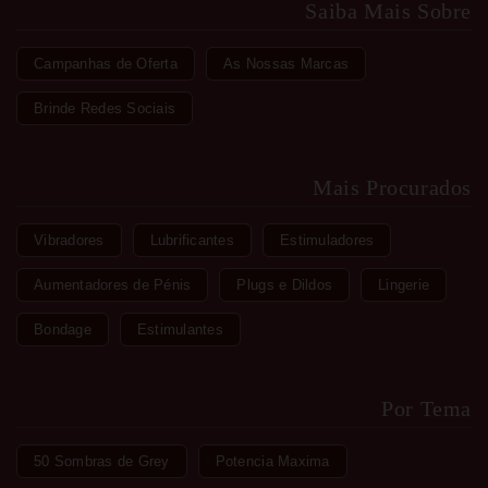
Saiba Mais Sobre
Campanhas de Oferta
As Nossas Marcas
Brinde Redes Sociais
Mais Procurados
Vibradores
Lubrificantes
Estimuladores
Aumentadores de Pénis
Plugs e Dildos
Lingerie
Bondage
Estimulantes
Por Tema
50 Sombras de Grey
Potencia Maxima