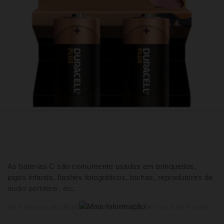
As baterias C são comumente usadas em brinquedos,
jogos infantis, flashes fotográficos, tochas, reprodutores de
áudio portáteis, etc.
As baterias alcalinas têm uma vida útil de cerca de 6 anos,
a bateria AC mede 50 mm de comprimento e 26 mm de