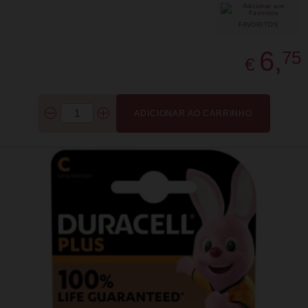
FAVORITOS
6,
75
€
ADICIONAR AO CARRINHO