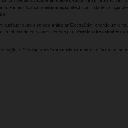
tindo um
encaixe anatómico e confortável
para diferentes tipos 
ando e intensificando a
estimulação eléctrica
. Esta tecnologia o
ais.
m qualquer outro
eletrodo unipolar
ElectraStim, criando um circu
ulo, combinando com outro eletrodo para
formigueiros rítmicos e
enetração, o Prestige transforma qualquer momento íntimo numa
e