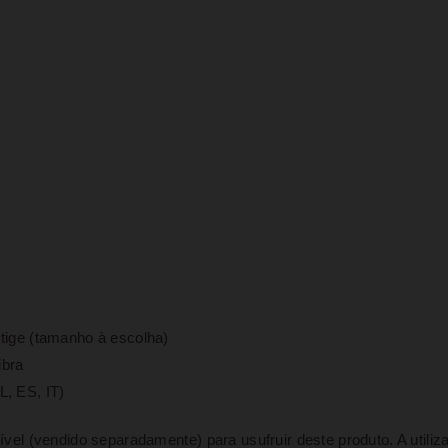
stige (tamanho à escolha)
ibra
L, ES, IT)
vel (vendido separadamente) para usufruir deste produto. A utili