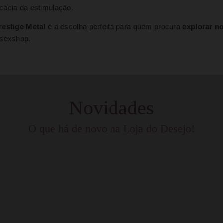
cácia da estimulação.
restige Metal
é a escolha perfeita para quem procura
explorar n
 sexshop.
Novidades
O que há de novo na Loja do Desejo!