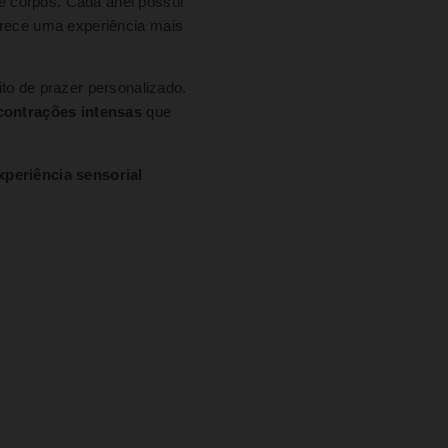
de corpos. Cada anel possui
ferece uma experiência mais
ito de prazer personalizado.
 contrações intensas
que
xperiência sensorial