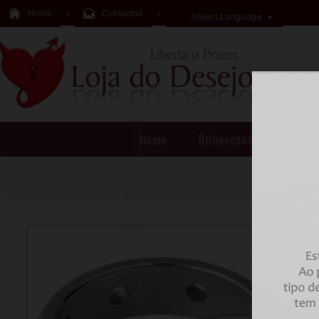
Home
Contactos
Select Language
▼
Home
Brinquedos Sexuais