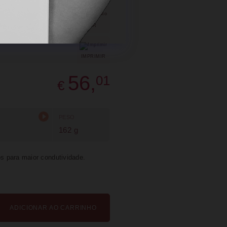
SUGERIR
PARTILHAR
IMPRIMIR
56,
01
€
PESO
162 g
os para maior condutividade.
ADICIONAR AO CARRINHO