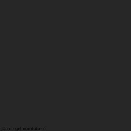
zação de
gel condutor
é