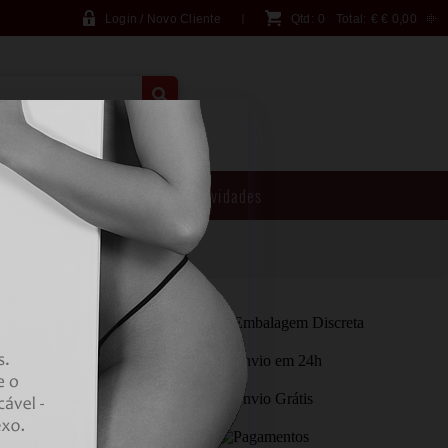
Login / Novo Cliente
Qtd:
0
Total:
€
€ 0,00
PESQUISA AVANÇADA
Brincadeiras
Novidades
ECTROMAGNETIC