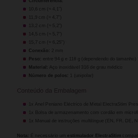
Circunferência:
10,6 cm (≈ 4,1")
11,9 cm (≈ 4,7")
13,2 cm (≈ 5,2")
14,5 cm (≈ 5,7")
15,7 cm (≈ 6,25")
Conexão:
2 mm
Peso:
entre 94 g e 118 g (dependendo do tamanho)
Material:
Aço inoxidável 316 de grau médico
Número de polos:
1 (unipolar)
Conteúdo da Embalagem
1x Anel Peniano Eléctrico de Metal ElectraStim Pre
1x Bolsa de armazenamento com cordão em microf
1x Manual de instruções multilíngue (EN, FR, DE, N
Nota:
É necessário um
estimulador ElectraStim
compatí