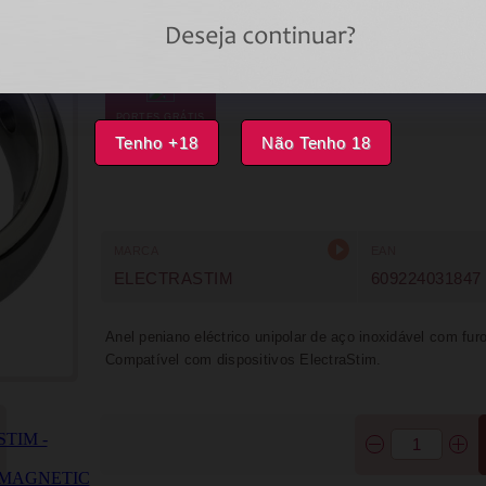
DISPONÍVEL
FAVORITOS
PORTES GRÁTIS
Tenho +18
Não Tenho 18
MARCA
EAN
ELECTRASTIM
609224031847
Anel peniano eléctrico unipolar de aço inoxidável com fur
Compatível com dispositivos ElectraStim.