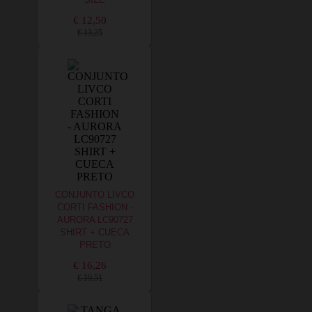
€ 12,50
€ 13,25
CONJUNTO LIVCO
CORTI FASHION -
AURORA LC90727
SHIRT + CUECA
PRETO
€ 16,26
€ 19,51