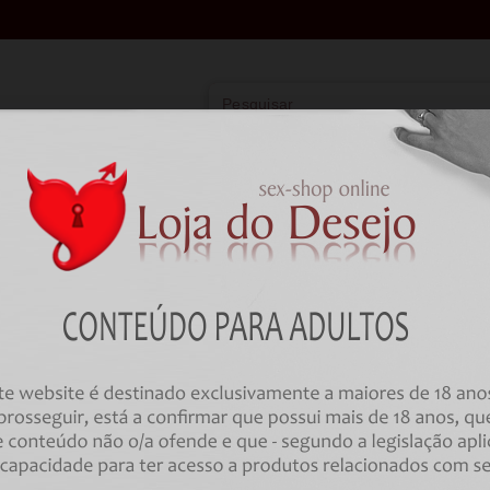
Vibradores
Lingerie
Farmácia
BDSM
HOME
BDSM
Eletroestimuladores
ELECTRASTIM - PRESTIGE EL
METAL PENIS RING 50 MM
Código:
00033353