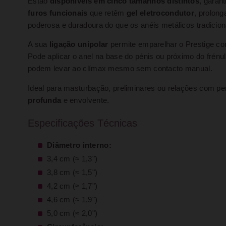
Estão
disponíveis em cinco tamanhos distintos
, garan
furos funcionais
que retêm
gel eletrocondutor
, prolong
poderosa e duradoura do que os anéis metálicos tradicion
A sua
ligação unipolar
permite emparelhar o Prestige co
Pode aplicar o anel na base do pénis ou próximo do frén
podem levar ao clímax mesmo sem contacto manual.
Ideal para masturbação, preliminares ou relações com p
profunda
e envolvente.
Especificações Técnicas
Diâmetro interno:
3,4 cm (≈ 1,3")
3,8 cm (≈ 1,5")
4,2 cm (≈ 1,7")
4,6 cm (≈ 1,9")
5,0 cm (≈ 2,0")