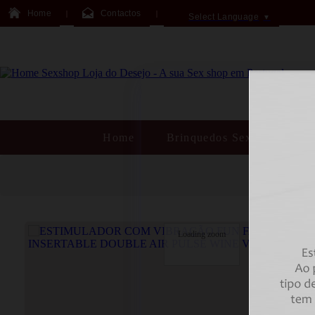
Home
Contactos
Select Language
▼
Home
Brinquedos Sexuais
Loading zoom