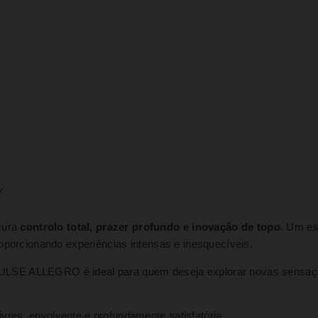
Y
cura
controlo total, prazer profundo e inovação de topo
. Um es
oporcionando experiências intensas e inesquecíveis.
LSE ALLEGRO é ideal para quem deseja explorar novas sensaçõ
res, envolvente e profundamente satisfatória.