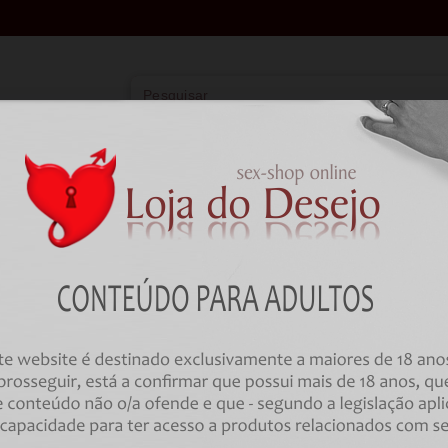
Vibradores
Lingerie
Farmácia
BD
HOME
Brinquedos Sexuais
Estimuladores
ESTIMULADOR COM VIBRAÇÃO 
ALLEGRO INSERTABLE DOUBLE 
VERMELHO