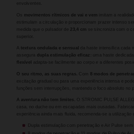
envolventes.
Os
movimentos rítmicos de vai e vem
imitam a realidad
estimulam a circulação e proporcionam prazer intenso se
medida que o pulsador de
23,4 cm
se sincroniza com o co
superior.
A
textura ondulada e sensual
da haste intensifica cada
assegura
dupla estimulação eficaz
: uma haste dedicada
flexível
adapta-se facilmente ao corpo e a diferentes po
O seu ritmo, as suas regras.
Com
8 modos de penetra
excitação gradual ou para uma experiência intensa e po
funções sem interrupções, mantendo o foco absoluto no p
A aventura não tem limites.
O STRONIC PULSE ALLE
casa, no duche ou em escapadas mais ousadas. Fabric
experiência ainda mais fluida, recomenda-se a utilização 
Dupla estimulação com penetração e Air Pulse sem
8 modos de penetração e 11 modos de Pulso de Ar