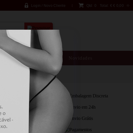
Login / Novo Cliente
Qtd:
0
Total:
€
€ 0,00
PESQUISA AVANÇADA
SM
Brincadeiras
Novidades
FUN FACTORY -
AIR PULSE WINE