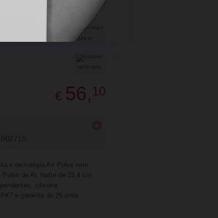
SUGERIR
PARTILHAR
IMPRIMIR
56,
10
€
1802715
ta e tecnologia Air Pulse sem
 Pulso de Ar, haste de 23,4 cm
ependentes, silicone
IPX7 e garantia de 25 anos.