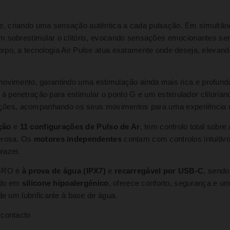
e, criando uma sensação autêntica a cada pulsação. Em simultân
m sobrestimular o clitóris, evocando sensações emocionantes se
rpo, a tecnologia Air Pulse atua exatamente onde deseja, elevand
 movimento, garantindo uma estimulação ainda mais rica e profun
 à penetração para estimular o ponto G e um estimulador clitoria
sições, acompanhando os seus movimentos para uma experiência m
ção
e
11 configurações de Pulso de Ar
, tem controlo total sobre
derosa. Os
motores independentes
contam com controlos intuitiv
razer.
GRO é
à prova de água (IPX7)
e
recarregável por USB-C
, sendo
ado em
silicone hipoalergénico
, oferece conforto, segurança e u
de um lubrificante à base de água.
 contacto