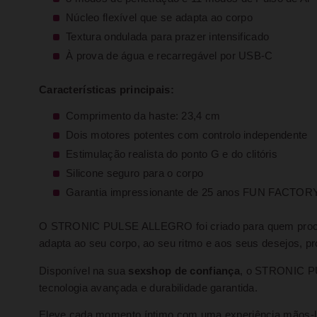
Núcleo flexível que se adapta ao corpo
Textura ondulada para prazer intensificado
À prova de água e recarregável por USB-C
Características principais:
Comprimento da haste: 23,4 cm
Dois motores potentes com controlo independente
Estimulação realista do ponto G e do clitóris
Silicone seguro para o corpo
Garantia impressionante de 25 anos FUN FACTOR
O STRONIC PULSE ALLEGRO foi criado para quem pro
adapta ao seu corpo, ao seu ritmo e aos seus desejos, pr
Disponível na sua
sexshop de confiança
, o STRONIC PU
tecnologia avançada e durabilidade garantida.
Eleve cada momento íntimo com uma experiência mãos-liv