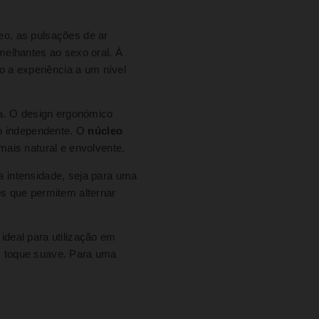
eo, as pulsações de ar
melhantes ao sexo oral. À
o a experiência a um nível
da. O design ergonómico
no independente. O
núcleo
ais natural e envolvente.
 a intensidade, seja para uma
os que permitem alternar
 ideal para utilização em
m toque suave. Para uma