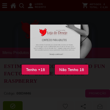
LOGIN
ARTIGOS:
0
REGISTO
TOTAL:
€ 0,00
Menu Produtos
ESTIMULADOR COM VIBRAÇÃO FUN
Tenho +18
Não Tenho 18
FACTORY - BELLE AIR PULSE
RASPBERRY
Código:
00034446
PROMOÇÃO