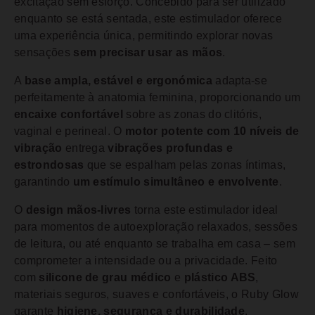
excitação sem esforço. Concebido para ser utilizado
enquanto se está sentada, este estimulador oferece
uma experiência única, permitindo explorar novas
sensações
sem precisar usar as mãos
.
A
base ampla, estável e ergonómica
adapta-se
perfeitamente à anatomia feminina, proporcionando um
encaixe confortável
sobre as zonas do clitóris,
vaginal e perineal. O
motor potente com 10 níveis de
vibração
entrega
vibrações profundas e
estrondosas
que se espalham pelas zonas íntimas,
garantindo
um estímulo simultâneo e envolvente
.
O
design mãos-livres
torna este estimulador ideal
para momentos de autoexploração relaxados, sessões
de leitura, ou até enquanto se trabalha em casa – sem
comprometer a intensidade ou a privacidade. Feito
com
silicone de grau médico
e
plástico ABS
,
materiais seguros, suaves e confortáveis, o Ruby Glow
garante
higiene, segurança e durabilidade
.