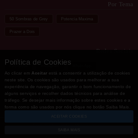
Por Tema
50 Sombras de Grey
Potencia Maxima
Prazer a Dois
Redes Sociais
Política de Cookies
Facebook
Instagram
WhatsApp
Ao clicar em
Aceitar
está a consentir a utilização de cookies
neste site. Os cookies são usados para melhorar a sua
experiência de navegação, garantir o bom funcionamento de
Métodos de Pagamento
alguns serviços e recolher dados técnicos para análise de
tráfego. Se desejar mais informação sobre estes cookies e a
forma como são usados por nós clique no botão Saiba Mais.
ACEITAR COOKIES
Todos os valores incluem IVA à taxa em vigor
SAIBA MAIS
Copyright © LOJADODESEJO.pt 2026
Desenvolvido por
Optimeios