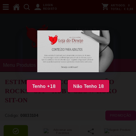
LOGIN
ARTIGOS:
0
REGISTO
TOTAL:
€ 0,00
Menu Produtos
ESTIMULADOR COM VIBRAÇÃO
Tenho +18
Não Tenho 18
ROCKS- OFF - RUBY GLOW ROXO
SIT-ON
Código:
00033104
PROMOÇÃO