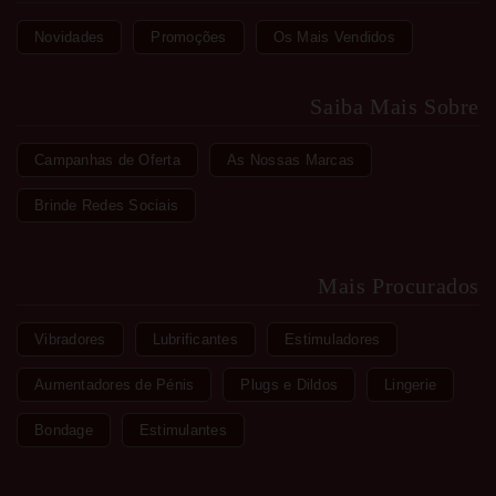
Novidades
Promoções
Os Mais Vendidos
Saiba Mais Sobre
Campanhas de Oferta
As Nossas Marcas
Brinde Redes Sociais
Mais Procurados
Vibradores
Lubrificantes
Estimuladores
Aumentadores de Pénis
Plugs e Dildos
Lingerie
Bondage
Estimulantes