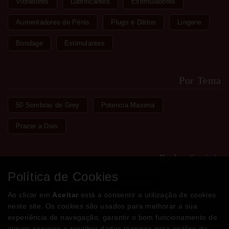
Vibradores
Lubrificantes
Estimuladores
Aumentadores de Pénis
Plugs e Dildos
Lingerie
Bondage
Estimulantes
Por Tema
50 Sombras de Grey
Potencia Maxima
Prazer a Dois
Redes Sociais
Política de Cookies
Facebook
Instagram
WhatsApp
Ao clicar em
Aceitar
está a consentir a utilização de cookies
neste site. Os cookies são usados para melhorar a sua
experiência de navegação, garantir o bom funcionamento de
Métodos de Pagamento
alguns serviços e recolher dados técnicos para análise de