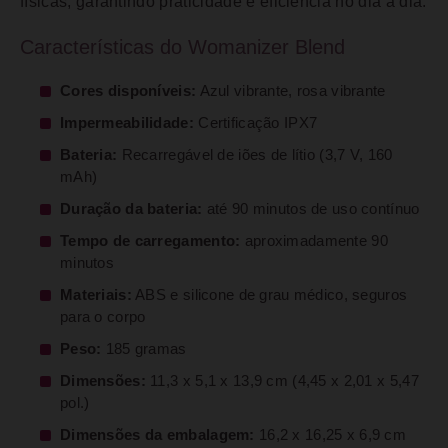
físicas, garantindo praticidade e eficiência no dia a dia.
Características do Womanizer Blend
Cores disponíveis:
Azul vibrante, rosa vibrante
Impermeabilidade:
Certificação IPX7
Bateria:
Recarregável de iões de lítio (3,7 V, 160
mAh)
Duração da bateria:
até 90 minutos de uso contínuo
Tempo de carregamento:
aproximadamente 90
minutos
Materiais:
ABS e silicone de grau médico, seguros
para o corpo
Peso:
185 gramas
Dimensões:
11,3 x 5,1 x 13,9 cm (4,45 x 2,01 x 5,47
pol.)
Dimensões da embalagem:
16,2 x 16,25 x 6,9 cm