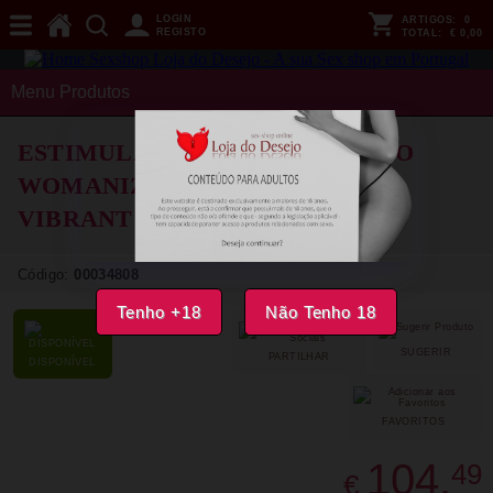
LOGIN
ARTIGOS:
0
REGISTO
TOTAL:
€ 0,00
Menu Produtos
ESTIMULADOR COM VIBRAÇÃO
WOMANIZER - BLEND RABBIT
VIBRANT AZUL
Código:
00034808
Tenho +18
Não Tenho 18
SUGERIR
PARTILHAR
DISPONÍVEL
FAVORITOS
104,
49
€