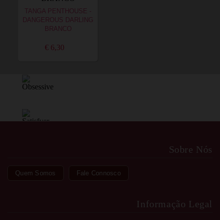
TANGA PENTHOUSE -
DANGEROUS DARLING
BRANCO
€ 6,30
Sobre Nós
Quem Somos
Fale Connosco
Informação Legal