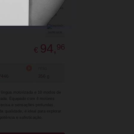
SUGERIR
PARTILHAR
IMPRIMIR
94,
96
€
PESO
7446
356 g
, língua motorizada e 10 modos de
izada. Equipado com 4 motores
recisa e sensações profundas.
 qualidade, é ideal para explorar
potência e sofisticação.