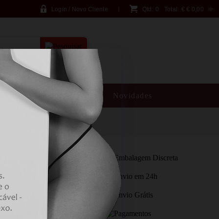
Login / Novo Cliente
Qtd:
0
Total:
€
€ 0,00
PESQUISA AVANÇADA
SM
Brincadeiras
Novidades
NTASY FOR HER -
G LÍNGUA VIOLETA