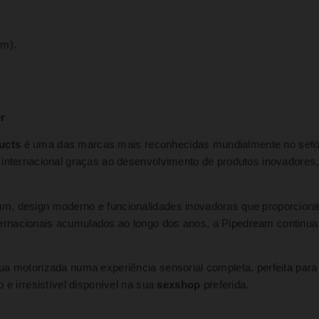
cm).
r
ucts
é uma das marcas mais reconhecidas mundialmente no setor
internacional graças ao desenvolvimento de produtos inovadores, 
m, design moderno e funcionalidades inovadoras que proporciona
rnacionais acumulados ao longo dos anos, a Pipedream continua a
ua motorizada numa experiência sensorial completa, perfeita pa
 e irresistível disponível na sua
sexshop
preferida.