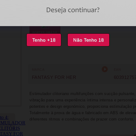
ÚLTIMA UNIDADE
FAVORITOS
PORTES GRÁTIS
Tenho +18
Não Tenho 18
MARCA
EAN
FANTASY FOR HER
60391275
Estimulador clitoriano multifunções com sucção pulsante
vibração para uma experiência íntima intensa e personal
potentes e design ergonómico, proporciona estimulação p
Totalmente à prova de água e fabricado em ABS de elevada
diferentes ritmos e combinações de prazer com conforto, 