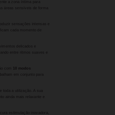
nte a zona íntima para
ras áreas sensíveis de forma
produzir sensações intensas e
sificam cada momento de
vimentos delicados e
nando entre ritmos suaves e
ção com
10 modos
balham em conjunto para
 toda a utilização. A sua
to ainda mais relaxante e
ocura estimulação inovadora,