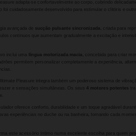
asure adapta-se confortavelmente ao corpo, cobrindo delicadame
o foi cuidadosamente desenvolvido para estimular o clitóris e out
ogia avançada de
sucção pulsante sincronizada
, criada para re
mulos contínuos que aumentam gradualmente a excitação e inten
ivo inclui uma
língua motorizada macia
, concebida para criar mo
adrões permitem personalizar completamente a experiência, alter
ncias.
 Ultimate Pleasure integra também um poderoso sistema de vibra
prazer e sensações simultâneas. Os seus
4 motores potentes
tra
e.
lador oferece conforto, durabilidade e um toque agradável durante
ovas experiências no duche ou na banheira, tornando cada momen
forma este acessório íntimo numa excelente escolha para quem pr