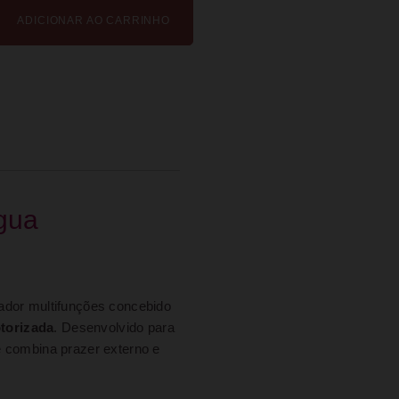
ADICIONAR AO CARRINHO
ngua
ador multifunções concebido
otorizada
. Desenvolvido para
e combina prazer externo e