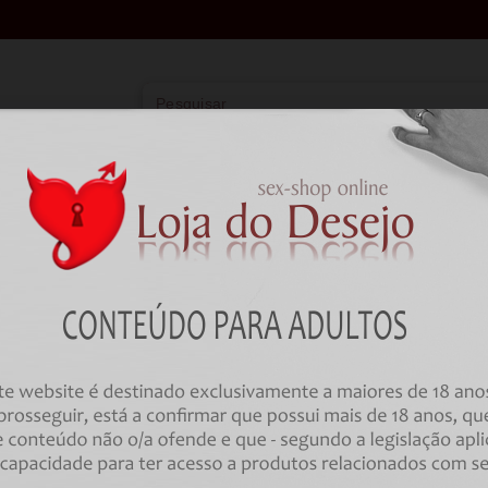
Vibradores
Lingerie
Farmácia
BD
HOME
Brinquedos Sexuais
Estimuladores
ESTIMULADOR DE CLITÓRIS FA
CLITORIS SUCKER STIMULATIN
Código:
00035722