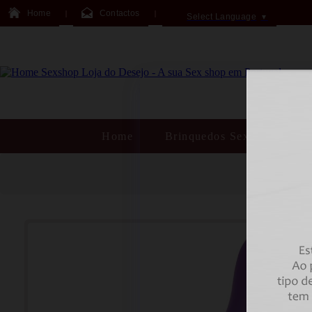
Home
Contactos
Select Language
▼
Home
Brinquedos Sexuais