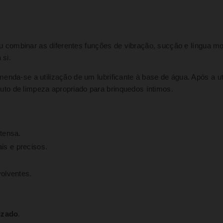
 ou combinar as diferentes funções de vibração, sucção e língua mo
 si.
nda-se a utilização de um lubrificante à base de água. Após a uti
to de limpeza apropriado para brinquedos íntimos.
tensa.
s e precisos.
olventes.
izado
.