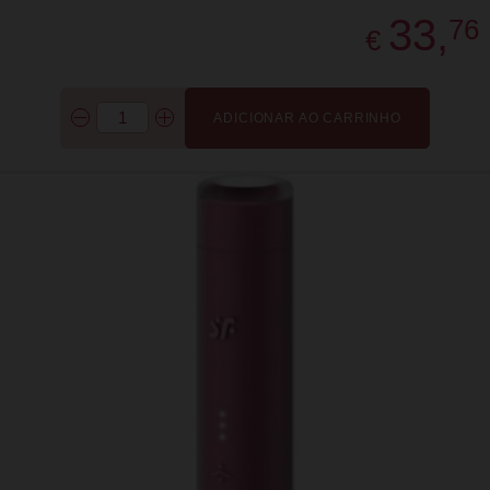
33,
76
€
ADICIONAR AO CARRINHO