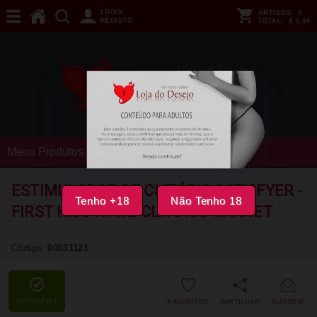
LOGIN
ARTIGOS:
0
REGISTO
TOTAL:
€ 0,00
Menu Produtos
ESTIMULADOR DE CLITÓRIS SATISFYER -
Tenho +18
Não Tenho 18
FIRST KISS WAVE CLITORIS GARNET
Código:
00031121
DISPONÍVEL
FAVORITOS
PARTILHAR
SUGERIR