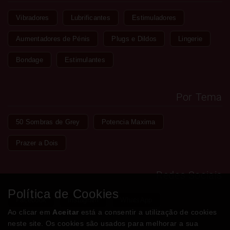
Vibradores
Lubrificantes
Estimuladores
Aumentadores de Pénis
Plugs e Dildos
Lingerie
Bondage
Estimulantes
Por Tema
50 Sombras de Grey
Potencia Maxima
Prazer a Dois
Redes Sociais
Política de Cookies
Facebook
Instagram
WhatsApp
Ao clicar em
Aceitar
está a consentir a utilização de cookies
neste site. Os cookies são usados para melhorar a sua