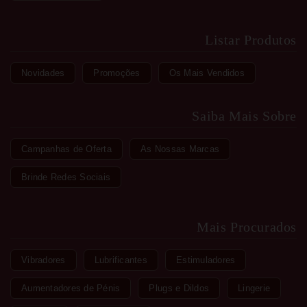
Listar Produtos
Novidades
Promoções
Os Mais Vendidos
Saiba Mais Sobre
Campanhas de Oferta
As Nossas Marcas
Brinde Redes Sociais
Mais Procurados
Vibradores
Lubrificantes
Estimuladores
Aumentadores de Pénis
Plugs e Dildos
Lingerie