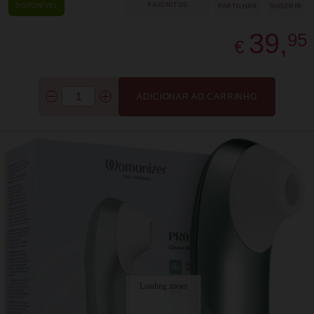
FAVORITOS
DISPONÍVEL
PARTILHAR
SUGERIR
39,
95
€
ADICIONAR AO CARRINHO
Loading zoom