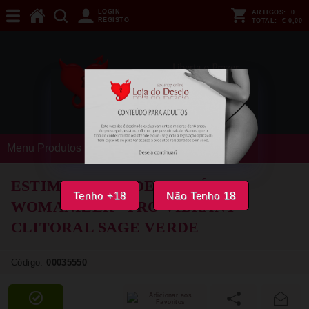
LOGIN
ARTIGOS:
0
REGISTO
TOTAL:
€ 0,00
Menu Produtos
ESTIMULADOR DE CLITÓRIS
Tenho +18
Não Tenho 18
WOMANIZER - PRO VIBRANT
CLITORAL SAGE VERDE
Código:
00035550