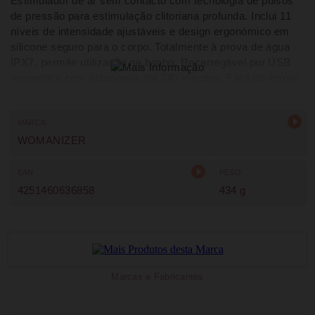
Estimulador de ar sem contacto com tecnologia de pulsos
de pressão para estimulação clitoriana profunda. Inclui 11
níveis de intensidade ajustáveis e design ergonómico em
silicone seguro para o corpo. Totalmente à prova de água
IPX7, permite utilização no banho. Recarregável por USB
magnético com autonomia até 240 minutos. Fácil de limpar
e inclui cabeça de estimulação extra.
MARCA
WOMANIZER
EAN
PESO
4251460636858
434 g
Marcas e Fabricantes