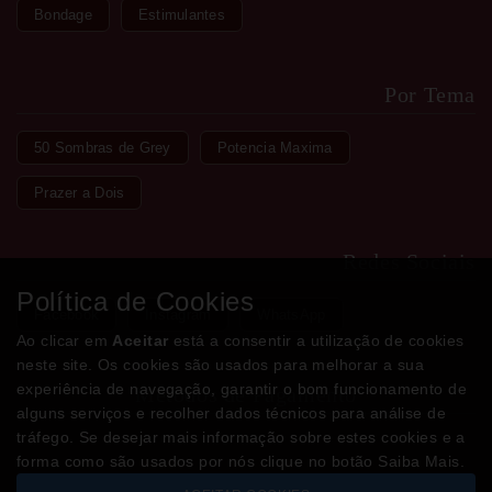
Bondage
Estimulantes
Por Tema
50 Sombras de Grey
Potencia Maxima
Prazer a Dois
Redes Sociais
Política de Cookies
Facebook
Instagram
WhatsApp
Ao clicar em
Aceitar
está a consentir a utilização de cookies
neste site. Os cookies são usados para melhorar a sua
experiência de navegação, garantir o bom funcionamento de
Métodos de Pagamento
alguns serviços e recolher dados técnicos para análise de
tráfego. Se desejar mais informação sobre estes cookies e a
forma como são usados por nós clique no botão Saiba Mais.