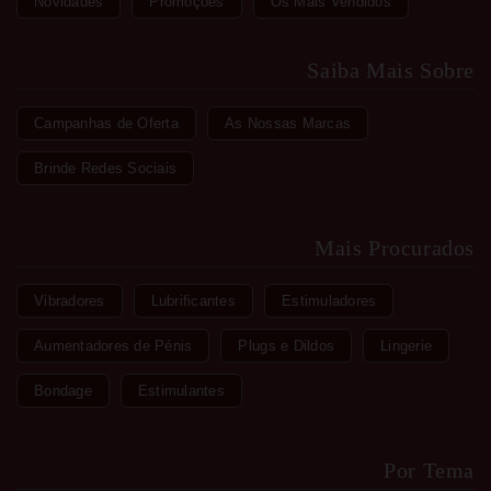
Novidades
Promoções
Os Mais Vendidos
Saiba Mais Sobre
Campanhas de Oferta
As Nossas Marcas
Brinde Redes Sociais
Mais Procurados
Vibradores
Lubrificantes
Estimuladores
Aumentadores de Pénis
Plugs e Dildos
Lingerie
Bondage
Estimulantes
Por Tema