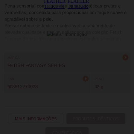
Pena sensorial com elegantes penas sintéticas pretas e
vermelhas, concebida para proporcionar um toque suave e
agradável sobre a pele.
Possui cabo resistente e confortável, acabamento de
elevada qualidade e design sofisticado da coleção Fetish
Fantasy Series. Ideal para explorar estímulos sensoriais,
promover momentos de cumplicidade e enriquecer a
intimidade com criatividade e elegância.
MARCA
FETISH FANTASY SERIES
EAN
PESO
603912274028
42 g
MAIS INFORMAÇÕES
PRODUTOS IDÊNTICOS
COMENTÁRIOS