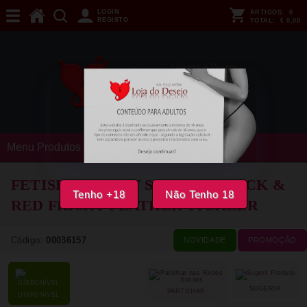
LOGIN
ARTIGOS:
0
REGISTO
TOTAL:
€ 0,00
Menu Produtos
FETISH FANTASY SERIES - BLACK &
Tenho +18
Não Tenho 18
RED FRISKY FEATHER TICKLER
Código:
00036157
NOVIDADE
PROMOÇÃO
SUGERIR
PARTILHAR
DISPONÍVEL