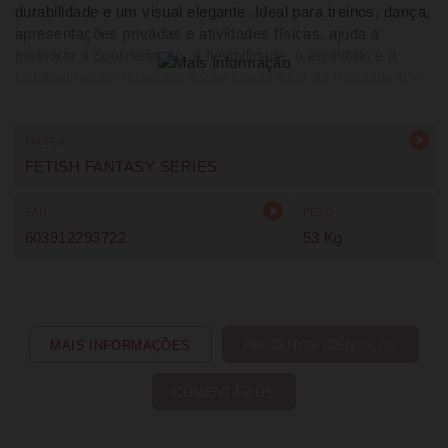
durabilidade e um visual elegante. Ideal para treinos, dança,
apresentações privadas e atividades físicas, ajuda a
melhorar a coordenação, a flexibilidade, o equilíbrio e o
fortalecimento muscular. Inclui acessórios de montagem e
manual de instruções, sendo adequada para iniciantes e
utilizadores experientes.
MARCA
FETISH FANTASY SERIES
EAN
PESO
603912293722
53 Kg
MAIS INFORMAÇÕES
PRODUTOS IDÊNTICOS
COMENTÁRIOS