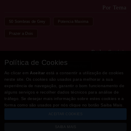
Por Tema
50 Sombras de Grey
Potencia Maxima
Prazer a Dois
Redes Sociais
Política de Cookies
Facebook
Instagram
WhatsApp
Ao clicar em
Aceitar
está a consentir a utilização de cookies
neste site. Os cookies são usados para melhorar a sua
experiência de navegação, garantir o bom funcionamento de
Métodos de Pagamento
alguns serviços e recolher dados técnicos para análise de
tráfego. Se desejar mais informação sobre estes cookies e a
forma como são usados por nós clique no botão Saiba Mais.
ACEITAR COOKIES
Todos os valores incluem IVA à taxa em vigor
SAIBA MAIS
Copyright © LOJADODESEJO.pt 2026