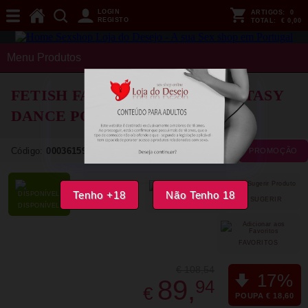
LOGIN
ARTIGOS:
0
REGISTO
TOTAL:
€ 0,00
Menu Produtos
FETISH FANTASY SERIES - FANTASY
DANCE POLE STRIPTEASE BAR
Código:
00036159
NOVIDADE
PROMOÇÃO
Tenho +18
Não Tenho 18
SUGERIR
PARTILHAR
DISPONÍVEL
FAVORITOS
€ 108,54
17%
89,
94
€
POUPA € 18,60