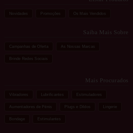
Novidades
Promoções
Os Mais Vendidos
Saiba Mais Sobre
Campanhas de Oferta
As Nossas Marcas
Brinde Redes Sociais
Mais Procurados
Vibradores
Lubrificantes
Estimuladores
Aumentadores de Pénis
Plugs e Dildos
Lingerie
Bondage
Estimulantes