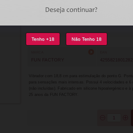
DISPONÍVEL
IMPRIMI
Tenho +18
Não Tenho 18
MARCA
EAN
FUN FACTORY
4255821801282
Vibrador com 18,8 cm para estimulação do ponto G. Pont
para sensações mais intensas. Possui 4 velocidades e 6
(não incluídas). Fabricado em silicone hipoalergénico e à
25 anos da FUN FACTORY.