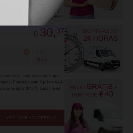
R
FAVORITOS
PARTILHAR
SUGERIR
30,
37
€
PESO
288 g
a curvada e textura com nervuras
 ritmos. Funciona com 2 pilhas AAA
 prova de água (IPX7). Garantia de
ADICIONAR AO CARRINHO