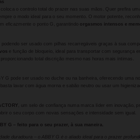
as
coloca o controlo total do prazer nas suas mãos. Quer prefira u
 sempre o modo ideal para o seu momento. O motor potente, recon
em eficazmente o ponto G, garantindo
orgasmos intensos e mem
, podendo ser usado com pilhas recarregáveis graças à sua compa
ivos
e função de bloqueio, ideal para transportar com segurança 
, proporcionando total discrição mesmo nas horas mais íntimas.
BY G pode ser usado no duche ou na banheira, oferecendo uma n
– basta lavar com água morna e sabão neutro ou usar um higieniza
 FACTORY
, um selo de confiança numa marca líder em inovação, 
obrir o seu corpo com novas sensações e intensidade sem igual.
Y G – feito para o seu prazer, à sua maneira.
idade duradoura – o ABBY G é o aliado ideal para o prazer profun