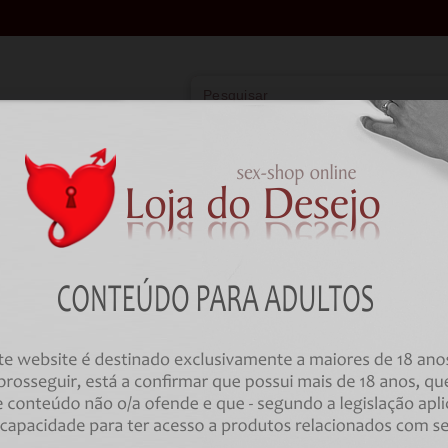
Vibradores
Lingerie
Farmácia
BDSM
HOME
Vibradores
Ponto G
FUN FACTORY - ABBY G G-SPOT 
VIOLET
Código:
00034389