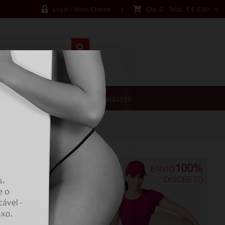
Login / Novo Cliente
Qtd:
0
Total:
€
€ 0,00
PESQUISA AVANÇADA
Brincadeiras
Novidades
VIBRATOR LIGHT