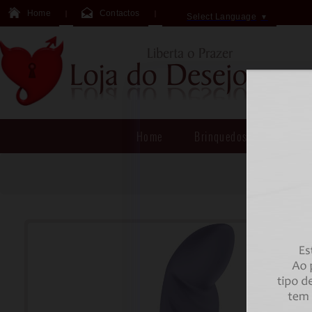
Home
Contactos
Select Language
▼
Home
Brinquedos Sexuais