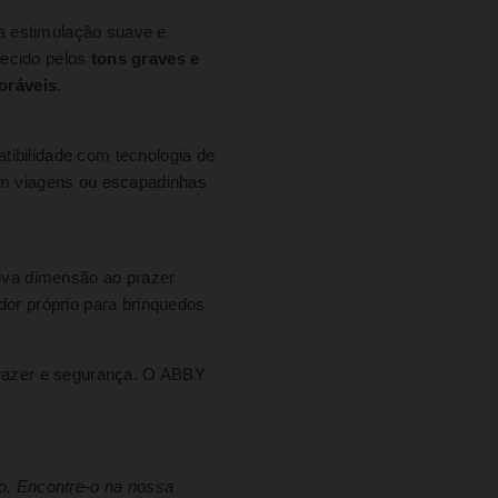
ma estimulação suave e
hecido pelos
tons graves e
oráveis
.
tibilidade com tecnologia de
em viagens ou escapadinhas
ova dimensão ao prazer
dor próprio para brinquedos
prazer e segurança. O ABBY
do. Encontre-o na nossa