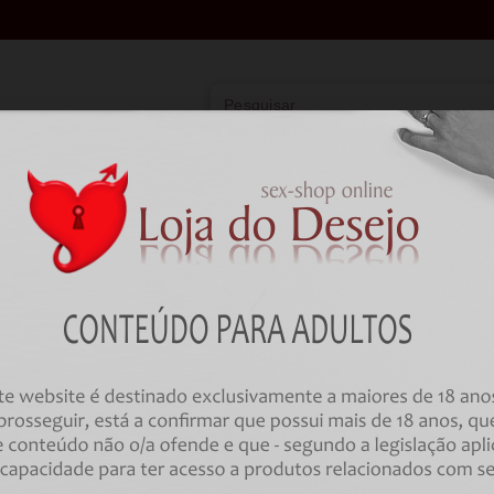
Vibradores
Lingerie
Farmácia
BDSM
HOME
Farmácia
Estimulantes e Retardantes
GEL COM EFEITO VIBRAÇÃO BRUM
VIBRATOR ULTRA SLIDING BUBB
Código:
00032009