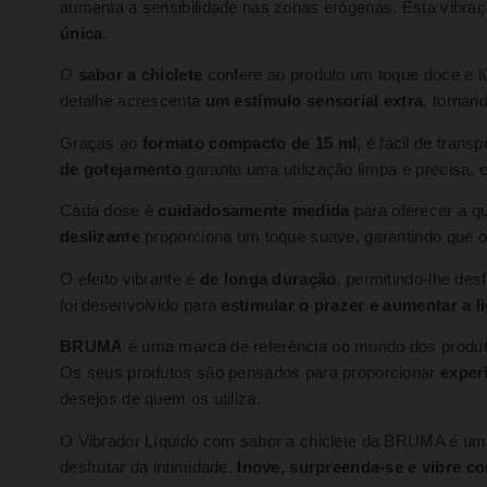
aumenta a sensibilidade nas zonas erógenas. Esta vibra
única
.
O
sabor a chiclete
confere ao produto um toque doce e lúd
detalhe acrescenta
um estímulo sensorial extra
, tornan
Graças ao
formato compacto de 15 ml
, é fácil de tran
de gotejamento
garante uma utilização limpa e precisa, 
Cada dose é
cuidadosamente medida
para oferecer a qua
deslizante
proporciona um toque suave, garantindo que o 
O efeito vibrante é
de longa duração
, permitindo-lhe de
foi desenvolvido para
estimular o prazer e aumentar a l
BRUMA
é uma marca de referência no mundo dos produt
Os seus produtos são pensados para proporcionar
exper
desejos de quem os utiliza.
O Vibrador Líquido com sabor a chiclete da BRUMA é uma 
desfrutar da intimidade.
Inove, surpreenda-se e vibre c