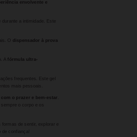
eriência envolvente e
 durante a intimidade. Este
ais. O
dispensador à prova
o. A
fórmula ultra-
ações frequentes. Este gel
entos mais pessoais.
 com o prazer e bem-estar
.
o sempre o corpo e os
formas de sentir, explorar e
 de confiança!