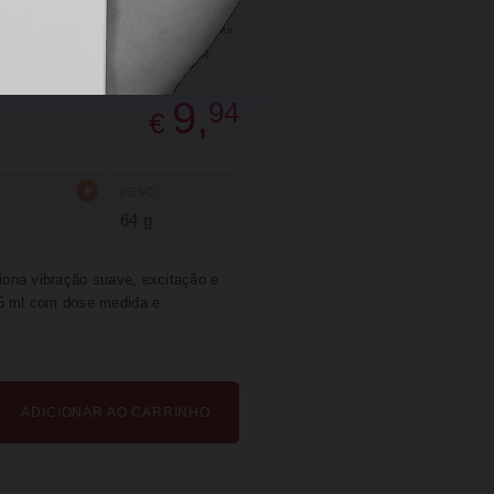
SUGERIR
PARTILHAR
9,
94
€
PESO
64 g
ciona vibração suave, excitação e
15 ml com dose medida e
ADICIONAR AO CARRINHO