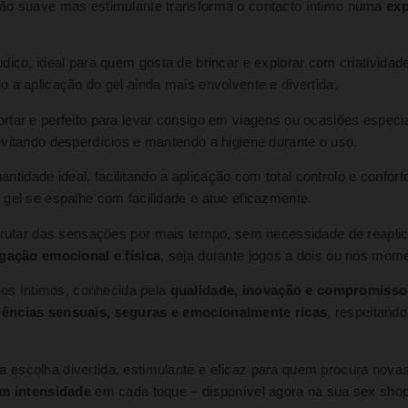
ção suave mas estimulante transforma o contacto íntimo numa
exp
ico, ideal para quem gosta de brincar e explorar com criatividade
do a aplicação do gel ainda mais envolvente e divertida.
sportar e perfeito para levar consigo em viagens ou ocasiões especi
evitando desperdícios e mantendo a higiene durante o uso.
ntidade ideal, facilitando a aplicação com total controlo e confort
gel se espalhe com facilidade e atue eficazmente.
sfrutar das sensações por mais tempo, sem necessidade de reaplic
igação emocional e física
, seja durante jogos a dois ou nos mom
os íntimos, conhecida pela
qualidade, inovação e compromisso
iências sensuais, seguras e emocionalmente ricas
, respeitand
escolha divertida, estimulante e eficaz para quem procura novas 
om intensidade
em cada toque – disponível agora na sua sex shop