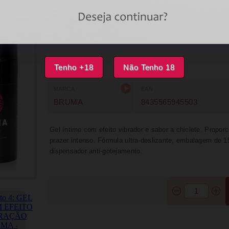
DISPONÍVEL
IMPRIMIR
FAVORITOS
Tenho +18
Não Tenho 18
MARCA
EAN
BRUMA
8435565945503
Gel íntimo com efeito vibrador e sabor a chiclete. Propor
prazer intenso. Fórmula ultra-deslizante, embalagem de 
dispensador anti-gotejamento.