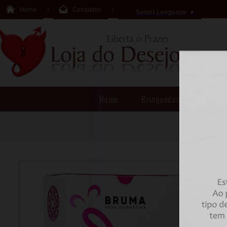
Home
Contactos
Select Language
▼
Home
Brinquedos Sexuais