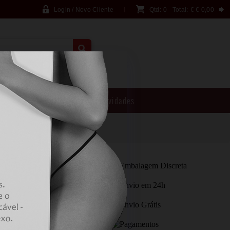
Login / Novo Cliente
Qtd:
0
Total:
€
€ 0,00
PESQUISA AVANÇADA
Brincadeiras
Novidades
A - LIQUID
LEGUM 15 ML