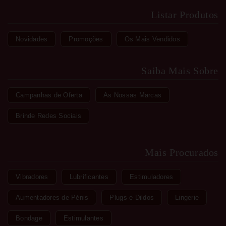
Listar Produtos
Novidades
Promoções
Os Mais Vendidos
Saiba Mais Sobre
Campanhas de Oferta
As Nossas Marcas
Brinde Redes Sociais
Mais Procurados
Vibradores
Lubrificantes
Estimuladores
Aumentadores de Pénis
Plugs e Dildos
Lingerie
Bondage
Estimulantes