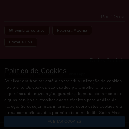
Por Tema
50 Sombras de Grey
Potencia Maxima
Prazer a Dois
Redes Sociais
Política de Cookies
Facebook
Instagram
WhatsApp
Ao clicar em
Aceitar
está a consentir a utilização de cookies
neste site. Os cookies são usados para melhorar a sua
experiência de navegação, garantir o bom funcionamento de
Métodos de Pagamento
alguns serviços e recolher dados técnicos para análise de
tráfego. Se desejar mais informação sobre estes cookies e a
forma como são usados por nós clique no botão Saiba Mais.
ACEITAR COOKIES