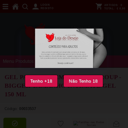
LOGIN
ARTIGOS:
0
REGISTO
TOTAL:
€ 0,00
Menu Produtos
GEL PARA HOMEM MEDICA GROUP -
Tenho +18
Não Tenho 18
BIGGER TAMANHO INTIMATE GEL
150 ML
Código:
00033537