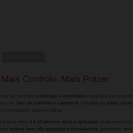
COMENTÁRIOS
 Mais Controlo, Mais Prazer
omens que desejam
prolongar a intimidade
e desfrutar de experiê
cida com
óleo de cravinho e Laureth-9
, combina um
efeito refre
forma natural, segura e eficaz.
a a atuar entre
5 a 10 minutos após a aplicação
, proporcionando 
senta
textura leve, não pegajosa e transparente
, garantindo uma