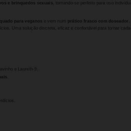
vos e brinquedos sexuais
, tornando-se perfeito para uso individu
quado para veganos
e vem num
prático frasco com doseador
,
cios. Uma solução discreta, eficaz e confortável para tornar cada
avinho e Laureth-9.
uais
.
rdícios.