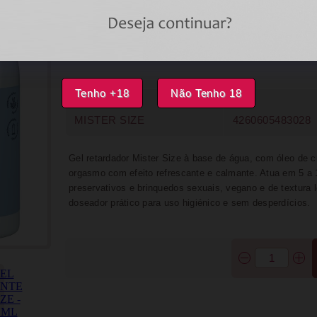
DISPONÍVEL
IMPRIMIR
FAVORITOS
Tenho +18
Não Tenho 18
MARCA
EAN
MISTER SIZE
4260605483028
Gel retardador Mister Size à base de água, com óleo de cr
orgasmo com efeito refrescante e calmante. Atua em 5 a
preservativos e brinquedos sexuais, vegano e de textura 
doseador prático para uso higiénico e sem desperdícios.