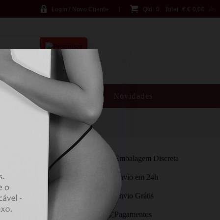
Login / Novo Cliente
Qtd:
0
Total:
€
€ 0,00
PESQUISA AVANÇADA
SM
Brincadeiras
Novidades
- DELAY 50 ML