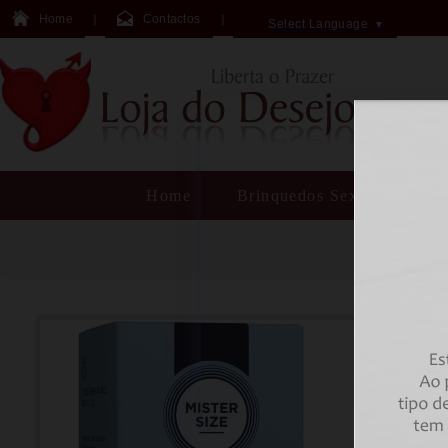
Home
Contactos
Select Language
▼
Home
Brinquedos Sexuais