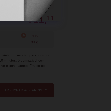
SUGERIR
PARTILHAR
11,
11
€
PESO
80 g
avinho e Laureth-9 para atrasar o
 10 minutos, é compatível com
leve e transparente. Frasco com
ADICIONAR AO CARRINHO