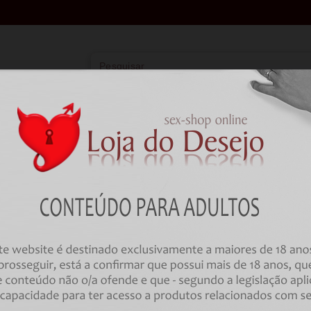
Vibradores
Lingerie
Farmácia
BD
HOME
Farmácia
Estimulantes e Retardantes
GEL RETARDANTE MISTER SIZE 
Código:
00033786