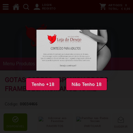
LOGIN
ARTIGOS:
0
REGISTO
TOTAL:
€ 0,00
Menu Produtos
GOTAS COBECO - SPANISH DROPS
Tenho +18
Não Tenho 18
FRAMBOESA ROMANCE 15 ML
Código:
00034466
FAVORITOS
PARTILHAR
DISPONÍVEL
SUGERIR