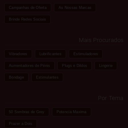
Campanhas de Oferta
As Nossas Marcas
Brinde Redes Sociais
Mais Procurados
Vibradores
Lubrificantes
Estimuladores
Aumentadores de Pénis
Plugs e Dildos
Lingerie
Bondage
Estimulantes
Por Tema
50 Sombras de Grey
Potencia Maxima
Prazer a Dois