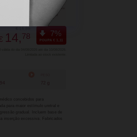
SUGERIR
PARTILHAR
€ 15,89
7%
14,
78
€
POUPA € 1,11
álida do dia 04/08/2026 até dia 10/08/2026.
Limitada ao stock existente.
PESO
94
72 g
u médico concebidos para
da para maior estímulo uretral e
gressão gradual. Incluem base de
ta inserção excessiva. Fabricados