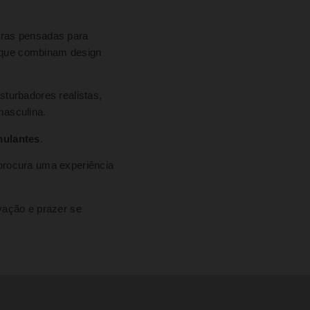
oras pensadas para
e que combinam design
turbadores realistas,
masculina.
mulantes
.
m procura uma experiência
ovação e prazer se