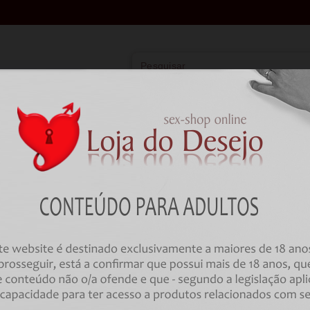
Vibradores
Lingerie
Farmácia
BD
HOME
BDSM
Dilatadores de Uretra
HIDDEN DESIRE - EXTREME RI
SOUND ADVANCED 2 UNITS
Código:
00035384