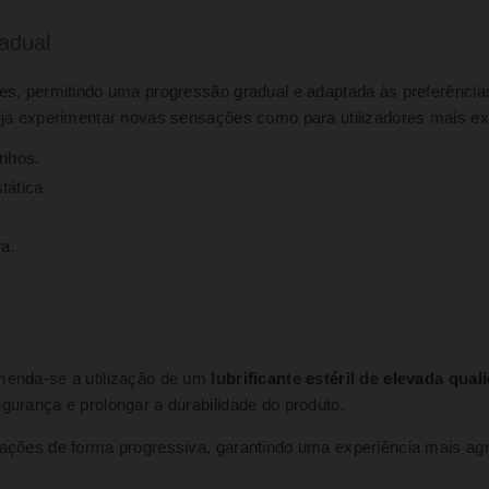
adual
tes, permitindo uma progressão gradual e adaptada às preferências
seja experimentar novas sensações como para utilizadores mais ex
nhos.
tática.
ra.
omenda-se a utilização de um
lubrificante estéril de elevada qual
gurança e prolongar a durabilidade do produto.
sações de forma progressiva, garantindo uma experiência mais agr