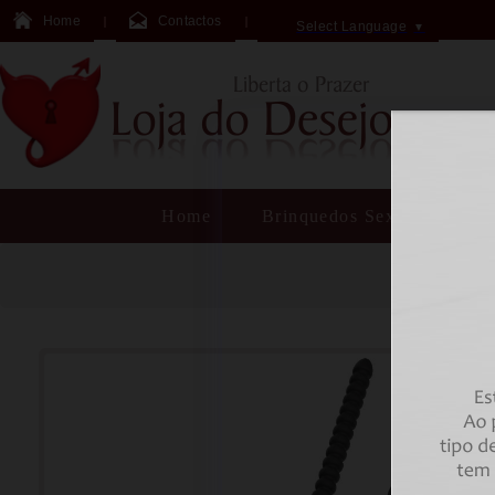
Home
Contactos
Select Language
▼
Home
Brinquedos Sexuais