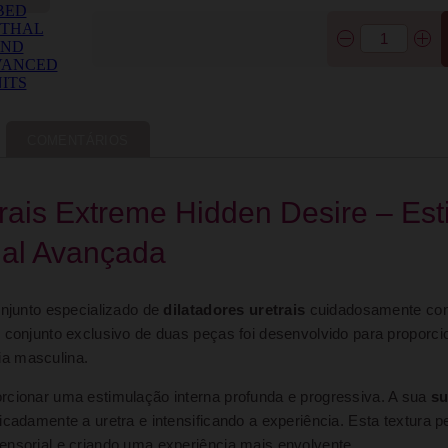
COMENTÁRIOS
trais Extreme Hidden Desire – Es
ial Avançada
njunto especializado de
dilatadores uretrais
cuidadosamente con
 conjunto exclusivo de duas peças foi desenvolvido para proporci
ia masculina.
rcionar uma estimulação interna profunda e progressiva. A sua
su
icadamente a uretra e intensificando a experiência. Esta textura
ensorial e criando uma experiência mais envolvente.