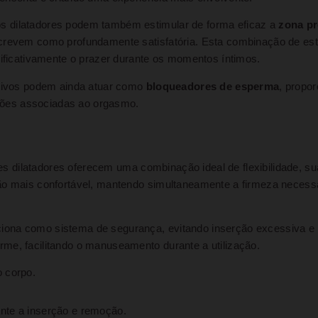
s dilatadores podem também estimular de forma eficaz a
zona pr
crevem como profundamente satisfatória. Esta combinação de esti
nificativamente o prazer durante os momentos íntimos.
itivos podem ainda atuar como
bloqueadores de esperma
, propo
sações associadas ao orgasmo.
tes dilatadores oferecem uma combinação ideal de flexibilidade, s
ão mais confortável, mantendo simultaneamente a firmeza necessá
iona como sistema de segurança, evitando inserção excessiva e
me, facilitando o manuseamento durante a utilização.
o corpo.
ante a inserção e remoção.