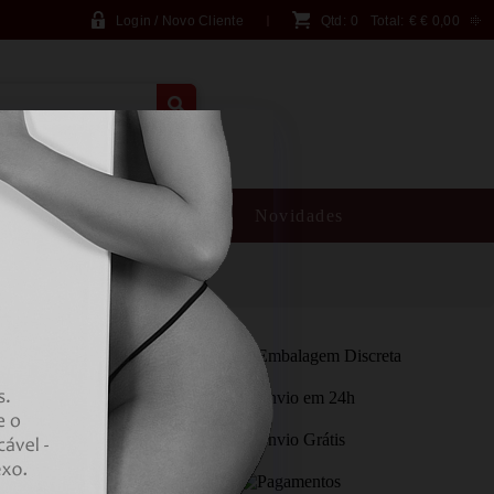
Login / Novo Cliente
Qtd:
0
Total:
€
€ 0,00
PESQUISA AVANÇADA
SM
Brincadeiras
Novidades
BBED URETHAL
PROMOÇÃO